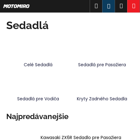
K
Prejsť
Hľadať
Náku
M
Prihlásen
na
o
obsah
Späť
Späť
košík
š
Sedadlá
í
Č
k
o
p
o
Celé Sedadlá
Sedadlá pre Pasažiera
t
r
e
b
u
Sedadlá pre Vodiča
Kryty Zadného Sedadla
j
e
Najpredávanejšie
t
e
Kawasaki ZX6R Sedadlo pre Pasažiera
n