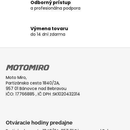
Odborný prístup
v
a profesionálna podpora
ý
p
i
Výmena tovaru
s
do 14 dní zdarma
u
Z
á
p
ä
Moto Miro,
t
Partizánska cesta 1840/2A,
i
957 01 Bánovce nad Bebravou
IČO: 17766885 , IČ DPH :SK1020432314
e
Otváracie hodiny predajne