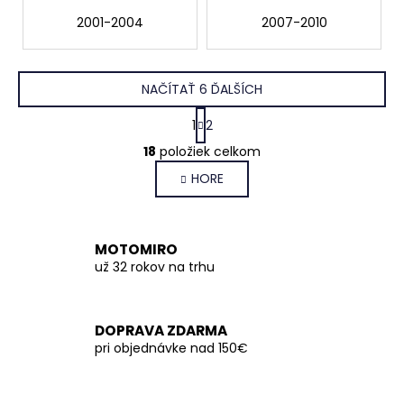
2001-2004
2007-2010
NAČÍTAŤ 6 ĎALŠÍCH
S
1
2
t
O
r
18
položiek celkom
v
á
HORE
l
n
k
á
o
d
v
a
MOTOMIRO
a
c
už 32 rokov na trhu
n
i
i
e
e
p
DOPRAVA ZDARMA
r
pri objednávke nad 150€
v
k
y