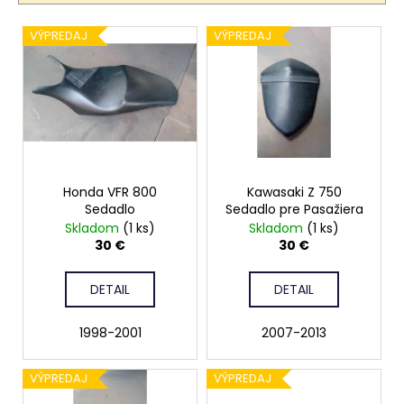
i
č
e
a
V
VÝPREDAJ
VÝPREDAJ
m
p
ý
e
r
p
o
i
d
s
u
p
k
r
t
Honda VFR 800
Kawasaki Z 750
o
o
Sedadlo
Sedadlo pre Pasažiera
d
Skladom
(1 ks)
Skladom
(1 ks)
v
u
30 €
30 €
k
t
DETAIL
DETAIL
o
1998-2001
2007-2013
v
VÝPREDAJ
VÝPREDAJ