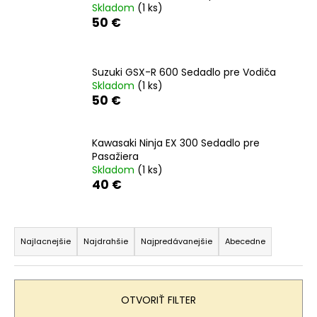
Skladom
(1 ks)
á
50 €
j
s
ť
Suzuki GSX-R 600 Sedadlo pre Vodiča
Skladom
(1 ks)
?
50 €
Kawasaki Ninja EX 300 Sedadlo pre
Pasažiera
HĽADAŤ
Skladom
(1 ks)
40 €
R
O
d
a
Najlacnejšie
Najdrahšie
Najpredávanejšie
Abecedne
p
d
o
e
r
n
OTVORIŤ FILTER
ú