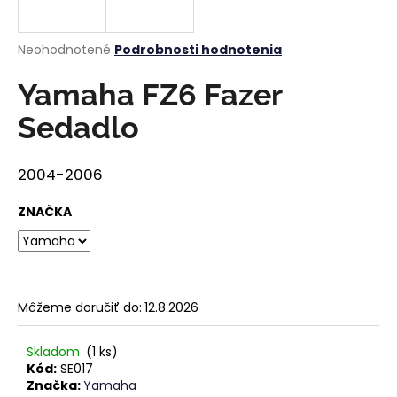
á
j
Priemerné
Neohodnotené
Podrobnosti hodnotenia
s
hodnotenie
produktu
Yamaha FZ6 Fazer
ť
je
?
0,0
Sedadlo
z
5
hviezdičiek.
2004-2006
HĽADAŤ
ZNAČKA
O
d
Môžeme doručiť do:
12.8.2026
p
o
Skladom
(1 ks)
r
Kód:
SE017
ú
Značka:
Yamaha