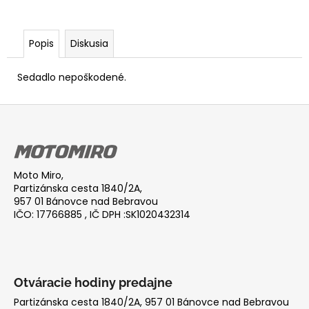
Popis
Diskusia
Sedadlo nepoškodené.
Z
á
p
ä
Moto Miro,
t
Partizánska cesta 1840/2A,
i
957 01 Bánovce nad Bebravou
IČO: 17766885 , IČ DPH :SK1020432314
e
Otváracie hodiny predajne
Partizánska cesta 1840/2A, 957 01 Bánovce nad Bebravou