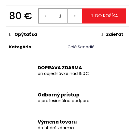
č
a
80 €
m
DO KOŠÍKA
e
Jednotková
cena:
Opýtať sa
Zdieľať
Kategória
:
Celé Sedadlá
DOPRAVA ZDARMA
pri objednávke nad 150€
Odborný prístup
a profesionálna podpora
Výmena tovaru
do 14 dní zdarma