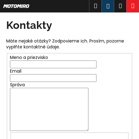
K
Prejsť
Hľadať
Náku
M
Prihlásen
na
o
obsah
Späť
Späť
košík
š
Kontakty
í
Č
k
o
Máte nejaké otázky? Zodpovieme ich. Prosím, pozorne
vyplňte kontaktné údaje.
p
o
Meno a priezvisko
t
Email
r
e
Správa
b
u
j
e
t
e
n