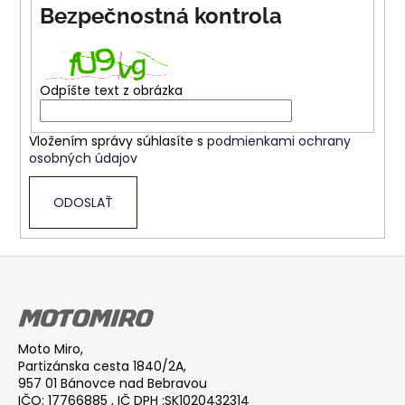
Bezpečnostná kontrola
á
j
s
ť
Odpíšte text z obrázka
?
Vložením správy súhlasíte s
podmienkami ochrany
osobných údajov
ODOSLAŤ
HĽADAŤ
Z
á
O
d
p
p
ä
o
Moto Miro,
t
Partizánska cesta 1840/2A,
r
i
957 01 Bánovce nad Bebravou
ú
IČO: 17766885 , IČ DPH :SK1020432314