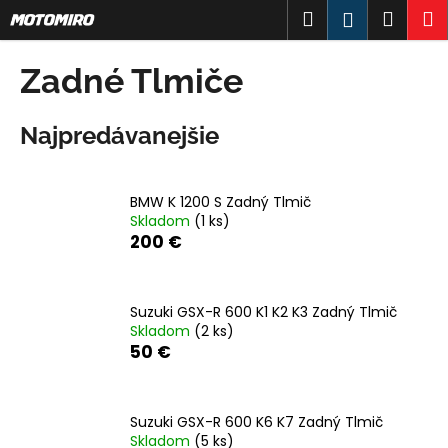
K
Prejsť
Hľadať
Náku
M
Prihlásen
na
o
obsah
Späť
Späť
košík
š
Zadné Tlmiče
í
Č
k
Najpredávanejšie
o
p
o
BMW K 1200 S Zadný Tlmič
t
Skladom
(1 ks)
r
200 €
e
b
Suzuki GSX-R 600 K1 K2 K3 Zadný Tlmič
u
Skladom
(2 ks)
j
50 €
e
t
e
Suzuki GSX-R 600 K6 K7 Zadný Tlmič
Skladom
(5 ks)
n