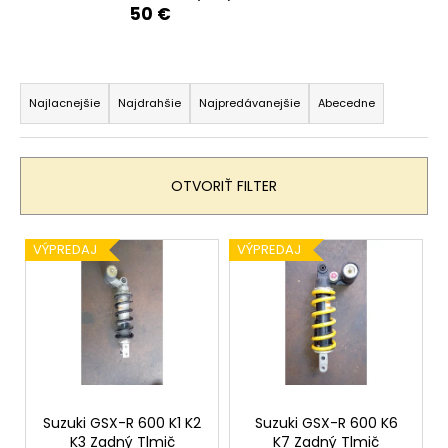
50 €
á
j
s
R
ť
a
Najlacnejšie
Najdrahšie
Najpredávanejšie
Abecedne
?
d
e
n
OTVORIŤ FILTER
i
HĽADAŤ
e
V
VÝPREDAJ
VÝPREDAJ
p
ý
r
p
o
O
i
d
d
s
p
u
p
o
k
r
r
t
Suzuki GSX-R 600 K1 K2
Suzuki GSX-R 600 K6
o
ú
o
K3 Zadný Tlmič
K7 Zadný Tlmič