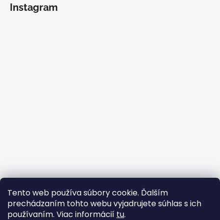
Instagram
Sledovať na Instagrame
Tento web používa súbory cookie. Ďalším
prechádzaním tohto webu vyjadrujete súhlas s ich
Facebook
používaním. Viac informácií
tu
.