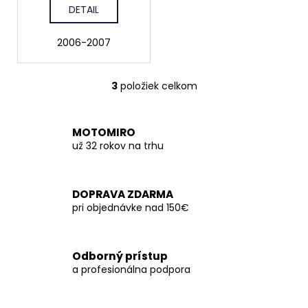
DETAIL
2006-2007
3
položiek celkom
O
v
l
MOTOMIRO
á
už 32 rokov na trhu
d
a
c
DOPRAVA ZDARMA
i
pri objednávke nad 150€
e
p
r
Odborný prístup
v
a profesionálna podpora
k
y
v