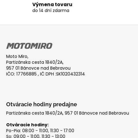
Výmena tovaru
ý
do 14 dní zdarma
p
i
s
Z
u
á
p
ä
Moto Miro,
t
Partizánska cesta 1840/2A,
i
957 01 Bánovce nad Bebravou
IČO: 17766885 , IČ DPH :SK1020432314
e
Otváracie hodiny predajne
Partizánska cesta 1840/2A, 957 01 Bánovce nad Bebravou
Otváracie hodiny:
Po-Pia: 08:00 - 11:00, 11:30 - 17:00
So: 09:00 - 11:00, 11:30 - 13:00