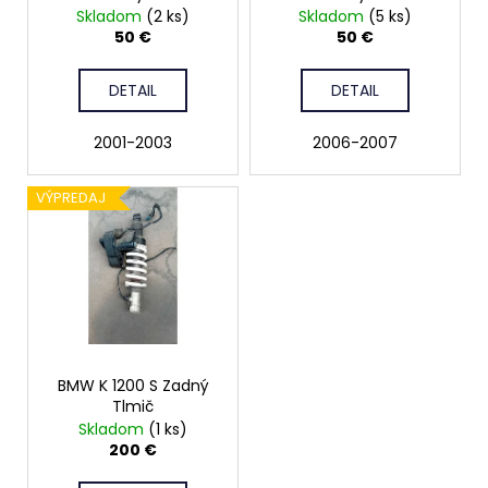
č
d
Skladom
(2 ks)
Skladom
(5 ks)
v
a
u
50 €
50 €
m
k
e
t
DETAIL
DETAIL
o
2001-2003
2006-2007
v
VÝPREDAJ
BMW K 1200 S Zadný
Tlmič
Skladom
(1 ks)
200 €