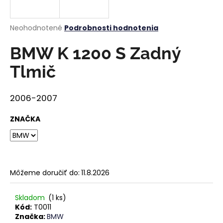
á
j
Priemerné
Neohodnotené
Podrobnosti hodnotenia
s
hodnotenie
produktu
BMW K 1200 S Zadný
ť
je
?
0,0
Tlmič
z
5
hviezdičiek.
2006-2007
HĽADAŤ
ZNAČKA
O
d
Môžeme doručiť do:
11.8.2026
p
o
Skladom
(1 ks)
r
Kód:
T0011
ú
Značka:
BMW