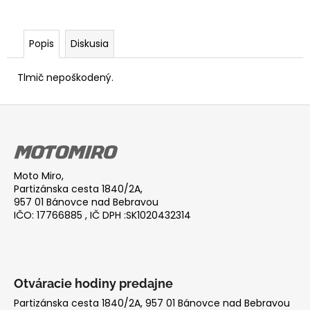
Popis
Diskusia
Tlmič nepoškodený.
Z
á
p
ä
Moto Miro,
t
Partizánska cesta 1840/2A,
i
957 01 Bánovce nad Bebravou
IČO: 17766885 , IČ DPH :SK1020432314
e
Otváracie hodiny predajne
Partizánska cesta 1840/2A, 957 01 Bánovce nad Bebravou