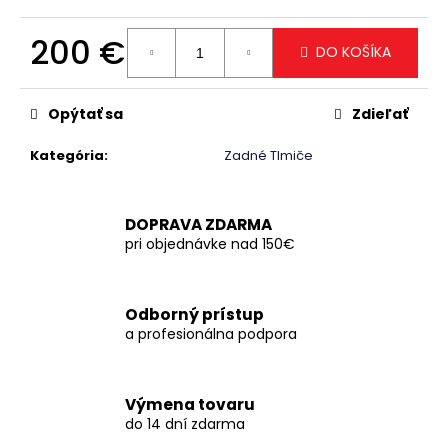
č
a
200 €
m
DO KOŠÍKA
e
Jednotková
cena:
Opýtať sa
Zdieľať
Kategória
:
Zadné Tlmiče
DOPRAVA ZDARMA
pri objednávke nad 150€
Odborný prístup
a profesionálna podpora
Výmena tovaru
do 14 dní zdarma