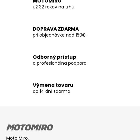
č
MOTOMIRO
á
už 32 rokov na trhu
a
d
m
a
e
c
DOPRAVA ZDARMA
i
pri objednávke nad 150€
e
p
r
Odborný prístup
v
a profesionálna podpora
k
y
v
Výmena tovaru
ý
do 14 dní zdarma
p
i
s
Z
u
á
p
ä
Moto Miro,