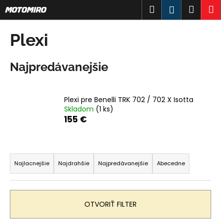
K
Prejsť
Hľadať
Náku
M
Prihlásen
na
o
obsah
Späť
Späť
košík
š
Plexi
í
Č
k
Najpredávanejšie
o
p
o
Plexi pre Benelli TRK 702 / 702 X Isotta
t
Skladom
(1 ks)
r
155 €
e
b
R
u
a
Najlacnejšie
Najdrahšie
Najpredávanejšie
Abecedne
j
d
e
e
t
n
OTVORIŤ FILTER
e
i
n