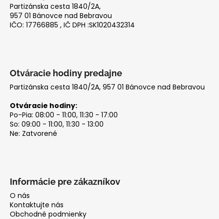
t
Partizánska cesta 1840/2A,
i
957 01 Bánovce nad Bebravou
IČO: 17766885 , IČ DPH :SK1020432314
e
Otváracie hodiny predajne
Partizánska cesta 1840/2A, 957 01 Bánovce nad Bebravou
Otváracie hodiny:
Po-Pia: 08:00 - 11:00, 11:30 - 17:00
So: 09:00 - 11:00, 11:30 - 13:00
Ne: Zatvorené
Informácie pre zákazníkov
O nás
Kontaktujte nás
Obchodné podmienky