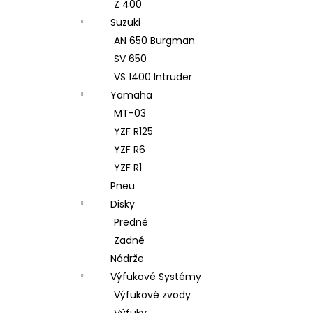
Z 400
Suzuki
AN 650 Burgman
SV 650
VS 1400 Intruder
Yamaha
MT-03
YZF R125
YZF R6
YZF R1
Pneu
Disky
Predné
Zadné
Nádrže
Výfukové Systémy
Výfukové zvody
Výfuky