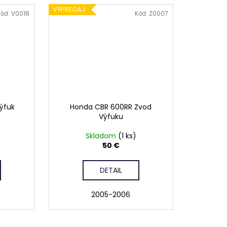
VÝPREDAJ
Kód:
V0018
Kód:
Z0007
ýfuk
Honda CBR 600RR Zvod
Výfuku
Skladom
(1 ks)
50 €
DETAIL
2005-2006