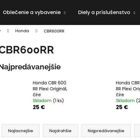
Oblečenie a vybavenie
Diely a príslušenstvo
y
Honda
CBR600RR
Čo potrebujete nájsť?
CBR600RR
HĽADAŤ
Najpredávanejšie
Honda CBR 600
Honda CBR
Odporúčame
RR Plexi Originál,
RR Plexi Ori
číre
číre
Skladom
(1 ks)
Skladom
(
25 €
25 €
R
a
Najlacnejšie
Najdrahšie
Najpredávanejšie
d