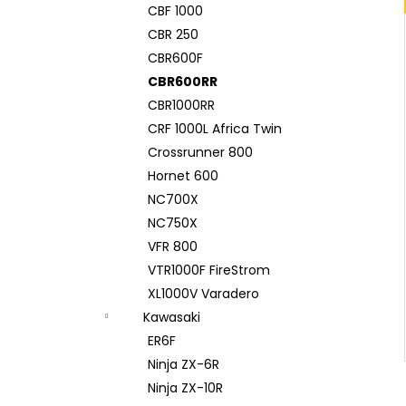
CBF 1000
CBR 250
CBR600F
CBR600RR
CBR1000RR
CRF 1000L Africa Twin
Crossrunner 800
Hornet 600
NC700X
NC750X
VFR 800
VTR1000F FireStrom
XL1000V Varadero
Kawasaki
ER6F
Ninja ZX-6R
Ninja ZX-10R