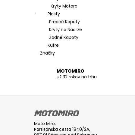
Kryty Motora
Plasty
Predné Kapoty
Kryty na Nádrže
Zadné Kapoty
Kufre
Značky
MOTOMIRO
už 32 rokov na trhu
Z
á
p
ä
Moto Miro,
t
Partizánska cesta 1840/2A,
957 01 Bánovce nad Bebravou