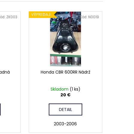
VÝPREDAJ
ód:
ZK003
Kód:
N0019
Zadná
Honda CBR 600RR Nádrž
Skladom
(1 ks)
20 €
DETAIL
2003-2006