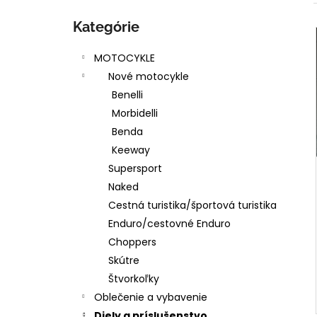
Preskočiť
kategórie
Kategórie
i
MOTOCYKLE
Nové motocykle
i
Benelli
Morbidelli
Benda
Keeway
Supersport
Naked
Cestná turistika/športová turistika
Enduro/cestovné Enduro
Choppers
Skútre
Štvorkoľky
Oblečenie a vybavenie
Diely a príslušenstvo