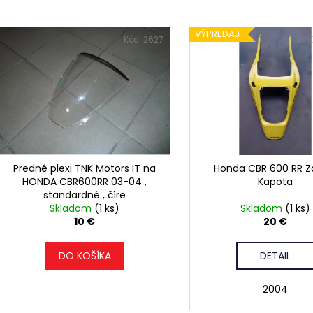
e
V
n
VÝPREDAJ
ý
Kód:
2627
K
p
e
p
s
r
p
o
r
d
o
u
d
Predné plexi TNK Motors IT na
Honda CBR 600 RR 
k
HONDA CBR600RR 03-04 ,
Kapota
u
standardné , číre
t
k
Skladom
(1 ks)
Skladom
(1 ks)
o
10 €
20 €
t
v
o
DO KOŠÍKA
DETAIL
v
2004