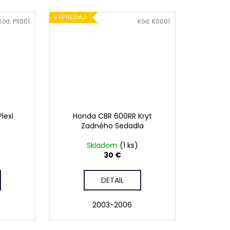
VÝPREDAJ
Kód:
PX001
Kód:
K0001
lexi
Honda CBR 600RR Kryt
Zadného Sedadla
Skladom
(1 ks)
30 €
DETAIL
2003-2006