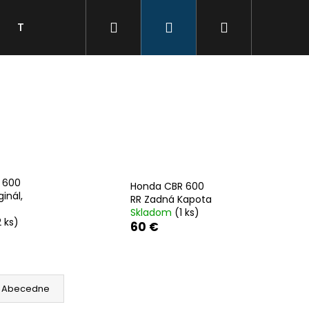
Hľadať
Prihlásenie
Nákupný
Tabuľka veľkostí
Kontakty
Značky
košík
 600
Honda CBR 600
ginál,
RR Zadná Kapota
Skladom
(1 ks)
2 ks)
60 €
Abecedne