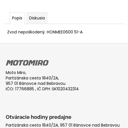
Popis
Diskusia
Zvod nepoškodený. HONMEE0600 51-A
Z
á
p
ä
Moto Miro,
t
Partizánska cesta 1840/2A,
i
957 01 Bánovce nad Bebravou
IČO: 17766885 , IČ DPH :SK1020432314
e
Otváracie hodiny predajne
Partizánska cesta 1840/2A, 957 01 Bánovce nad Bebravou