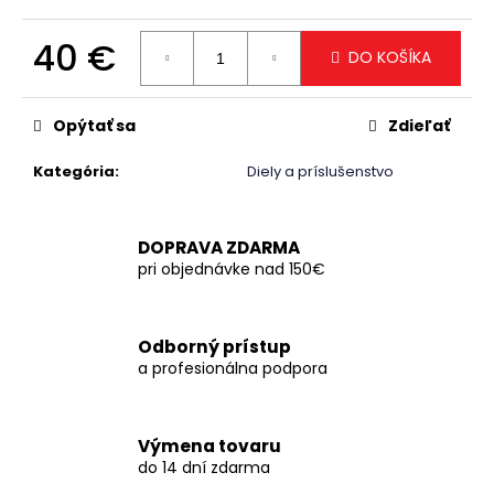
č
a
40 €
m
DO KOŠÍKA
e
Jednotková
cena:
Opýtať sa
Zdieľať
Kategória
:
Diely a príslušenstvo
DOPRAVA ZDARMA
pri objednávke nad 150€
Odborný prístup
a profesionálna podpora
Výmena tovaru
do 14 dní zdarma