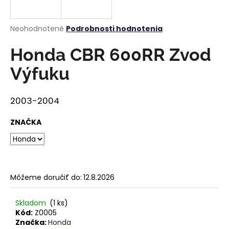
á
j
Priemerné
Neohodnotené
Podrobnosti hodnotenia
s
hodnotenie
produktu
Honda CBR 600RR Zvod
ť
je
?
0,0
Výfuku
z
5
hviezdičiek.
2003-2004
HĽADAŤ
ZNAČKA
O
d
Môžeme doručiť do:
12.8.2026
p
o
Skladom
(1 ks)
r
Kód:
Z0005
ú
Značka:
Honda