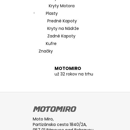
Kryty Motora
Plasty
Predné Kapoty
Kryty na Nádrže
Zadné Kapoty
Kufre
Značky
MOTOMIRO
už 32 rokov na trhu
Z
á
p
ä
Moto Miro,
t
Partizánska cesta 1840/2A,
957 01 Bánovce nad Bebravou