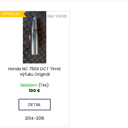
e
V
n
VÝPREDAJ
ý
Kód:
V0028
p
e
p
s
r
p
o
r
d
o
u
d
Honda NC 750X DCT Tlmič
k
Výfuku Originál
u
t
k
Skladom
(1 ks)
o
100 €
t
v
o
DETAIL
v
2014-2015