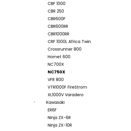
CBF 1000
CBR 250
CBR600F
CBR600RR
CBR1000RR
CRF 1000L Africa Twin
Crossrunner 800
Hornet 600
NC700X
NC750X
VFR 800
VTR1000F FireStrom
XL1000V Varadero
Kawasaki
ER6F
Ninja ZX-6R
Ninja ZX-10R