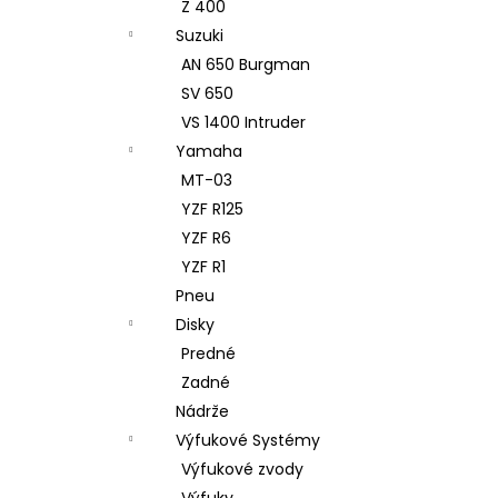
Z 400
Suzuki
AN 650 Burgman
SV 650
VS 1400 Intruder
Yamaha
MT-03
YZF R125
YZF R6
YZF R1
Pneu
Disky
Predné
Zadné
Nádrže
Výfukové Systémy
Výfukové zvody
Výfuky