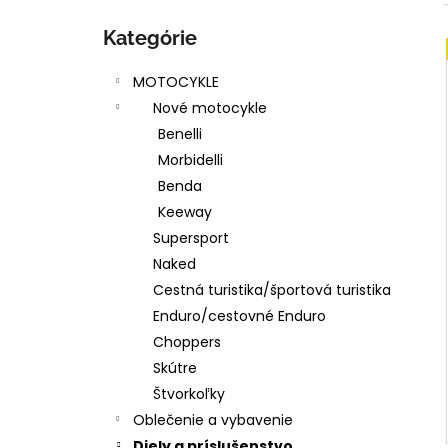
Preskočiť
kategórie
Kategórie
i
MOTOCYKLE
Nové motocykle
i
Benelli
Morbidelli
Benda
Keeway
Supersport
Naked
Cestná turistika/športová turistika
Enduro/cestovné Enduro
Choppers
Skútre
Štvorkoľky
Oblečenie a vybavenie
Diely a príslušenstvo