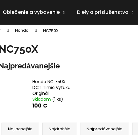
Oblečenie a vybavenie
Diely a príslušenstvo
y
Honda
NC750X
Čo potrebujete nájsť?
NC750X
HĽADAŤ
Najpredávanejšie
Honda NC 750X
Odporúčame
DCT Tlmič Výfuku
Originál
Skladom
(1 ks)
100 €
R
a
Najlacnejšie
Najdrahšie
Najpredávanejšie
d