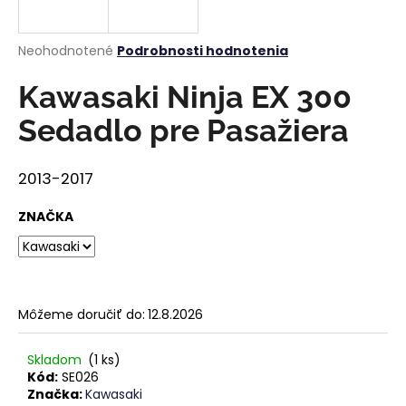
á
j
Priemerné
Neohodnotené
Podrobnosti hodnotenia
s
hodnotenie
produktu
Kawasaki Ninja EX 300
ť
je
?
0,0
Sedadlo pre Pasažiera
z
5
hviezdičiek.
2013-2017
HĽADAŤ
ZNAČKA
O
d
Môžeme doručiť do:
12.8.2026
p
o
Skladom
(1 ks)
r
Kód:
SE026
ú
Značka:
Kawasaki