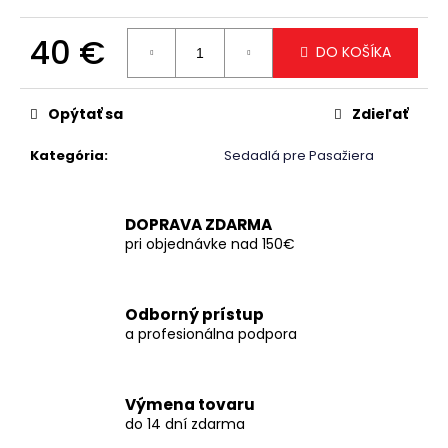
č
a
40 €
m
DO KOŠÍKA
e
Jednotková
cena:
Opýtať sa
Zdieľať
Kategória
:
Sedadlá pre Pasažiera
DOPRAVA ZDARMA
pri objednávke nad 150€
Odborný prístup
a profesionálna podpora
Výmena tovaru
do 14 dní zdarma