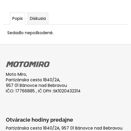
Popis
Diskusia
Sedadlo nepoškodené.
Z
á
p
ä
Moto Miro,
t
Partizánska cesta 1840/2A,
i
957 01 Bánovce nad Bebravou
IČO: 17766885 , IČ DPH :SK1020432314
e
Otváracie hodiny predajne
Partizánska cesta 1840/2A, 957 01 Bánovce nad Bebravou