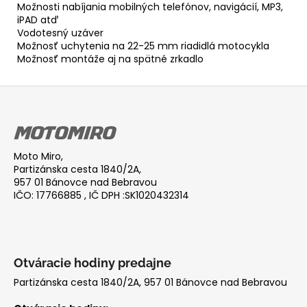
Možnosti nabíjania mobilných telefónov, navigácií, MP3,
iPAD atď
Vodotesný uzáver
Možnosť uchytenia na 22-25 mm riadidlá motocykla
Možnosť montáže aj na spätné zrkadlo
Z
á
p
ä
Moto Miro,
t
Partizánska cesta 1840/2A,
i
957 01 Bánovce nad Bebravou
IČO: 17766885 , IČ DPH :SK1020432314
e
Otváracie hodiny predajne
Partizánska cesta 1840/2A, 957 01 Bánovce nad Bebravou