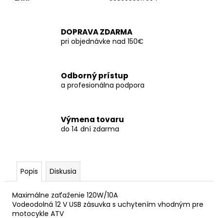
č
a
m
DOPRAVA ZDARMA
e
pri objednávke nad 150€
Odborný prístup
a profesionálna podpora
Výmena tovaru
do 14 dní zdarma
Popis
Diskusia
Maximálne zaťaženie 120W/10A
Vodeodolná 12 V USB zásuvka s uchytením vhodným pre
motocykle ATV