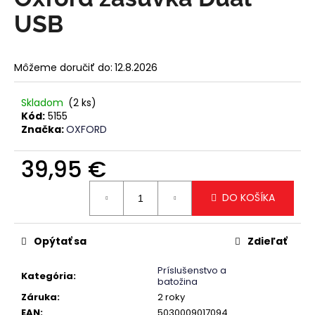
je
á
0,0
USB
z
j
5
s
hviezdičiek.
Môžeme doručiť do:
12.8.2026
ť
?
Skladom
(2 ks)
Kód:
5155
Značka:
OXFORD
39,95 €
HĽADAŤ
Jednotková
DO KOŠÍKA
cena:
O
d
Opýtať sa
Zdieľať
p
o
Príslušenstvo a
Kategória
:
batožina
r
Záruka
:
2 roky
ú
EAN
:
5030009017094