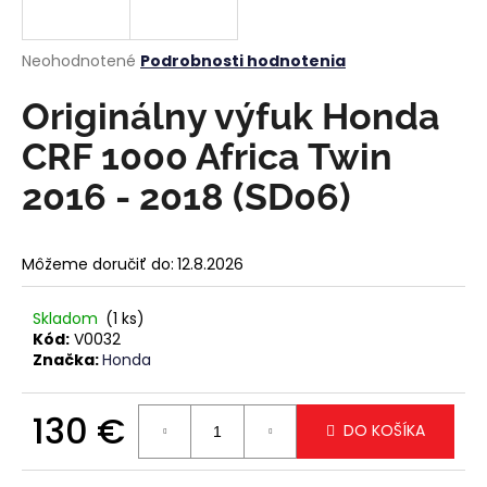
á
j
Priemerné
Neohodnotené
Podrobnosti hodnotenia
s
hodnotenie
produktu
Originálny výfuk Honda
ť
je
?
0,0
CRF 1000 Africa Twin
z
5
2016 - 2018 (SD06)
hviezdičiek.
HĽADAŤ
Môžeme doručiť do:
12.8.2026
Skladom
(1 ks)
Kód:
V0032
O
Značka:
Honda
d
p
o
130 €
DO KOŠÍKA
r
Jednotková
ú
cena: