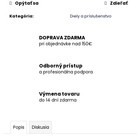
č
Opýtať sa
Zdieľať
a
m
Kategória
:
Diely a príslušenstvo
e
DOPRAVA ZDARMA
pri objednávke nad 150€
Odborný prístup
a profesionálna podpora
Výmena tovaru
do 14 dní zdarma
Popis
Diskusia