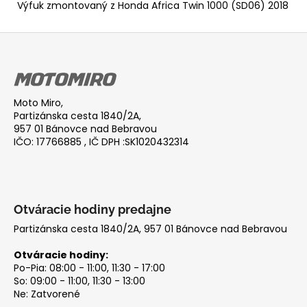
Výfuk zmontovaný z Honda Africa Twin 1000 (SD06) 2018
Z
á
p
ä
Moto Miro,
t
Partizánska cesta 1840/2A,
i
957 01 Bánovce nad Bebravou
IČO: 17766885 , IČ DPH :SK1020432314
e
Otváracie hodiny predajne
Partizánska cesta 1840/2A, 957 01 Bánovce nad Bebravou
Otváracie hodiny:
Po-Pia: 08:00 - 11:00, 11:30 - 17:00
So: 09:00 - 11:00, 11:30 - 13:00
Ne: Zatvorené