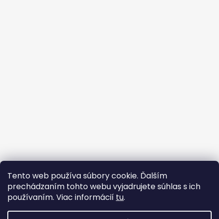
Sledovať na Instagrame
Tento web používa súbory cookie. Ďalším
prechádzaním tohto webu vyjadrujete súhlas s ich
Facebook
používaním. Viac informácií
tu
.