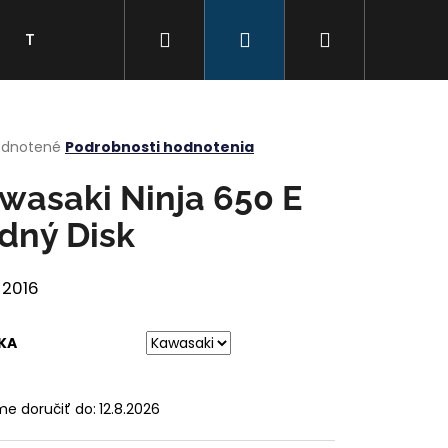
Hľadať
Prihlásenie
Nákupný
Tabuľka veľkostí
Kontakty
Značky
košík
erné
dnotené
Podrobnosti hodnotenia
tenie
ktu
wasaki Ninja 650 E
dný Disk
ičiek.
-2016
KA
e doručiť do:
12.8.2026