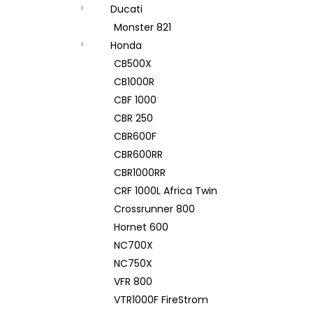
Ducati
Monster 821
Honda
CB500X
CB1000R
CBF 1000
CBR 250
CBR600F
CBR600RR
CBR1000RR
CRF 1000L Africa Twin
Crossrunner 800
Hornet 600
NC700X
NC750X
VFR 800
VTR1000F FireStrom