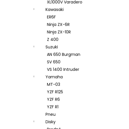
XL1000V Varadero
Kawasaki
ER6F
Ninja ZX-6R
Ninja ZX-10R
Z 400
Suzuki
AN 650 Burgman
SV 650
VS 1400 Intruder
Yamaha
MT-03
YZF R125
YZF R6
YZF R1
Pneu
Disky