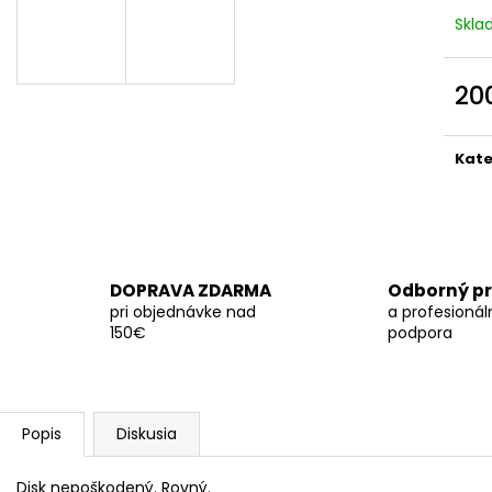
Skl
20
Jedn
cena
Kate
DOPRAVA ZDARMA
Odborný pr
pri objednávke nad
a profesionál
150€
podpora
Popis
Diskusia
Disk nepoškodený. Rovný.