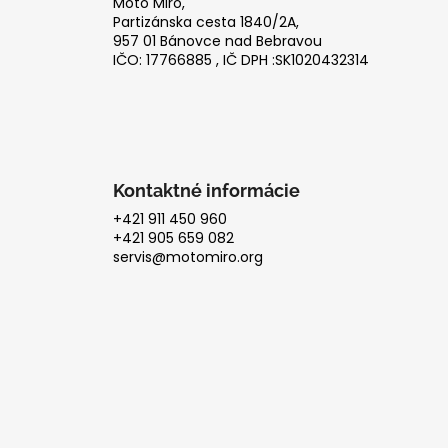
ä
Moto Miro,
t
Partizánska cesta 1840/2A,
957 01 Bánovce nad Bebravou
i
IČO: 17766885 , IČ DPH :SK1020432314
e
Kontaktné informácie
+421 911 450 960
+421 905 659 082
servis@motomiro.org