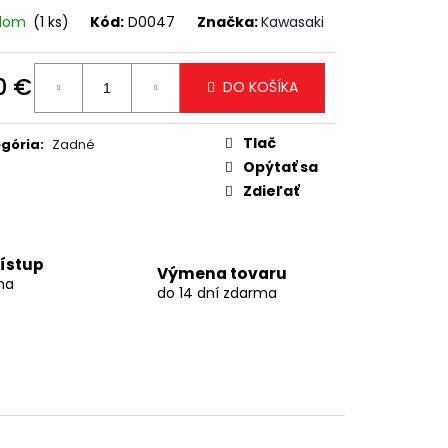
adom
(1 ks)
Kód:
D0047
Značka:
Kawasaki
0 €
DO KOŠÍKA
otková
:
Tlač
gória
:
Zadné
Opýtať sa
Zdieľať
ístup
Výmena tovaru
na
do 14 dní zdarma