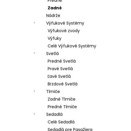
Predné
Zadné
Nádrže
Výfukové Systémy
Výfukové zvody
Výfuky
Celé Výfukové Systémy
Svetlá
Predné Svetlá
Pravé Svetlá
Ľavé Svetlá
Brzdové Svetlá
Tlmiče
Zadné Tlmiče
Predné Tlmiče
Sedadlá
Celé Sedadlá
Sedadlá pre Pasažiera