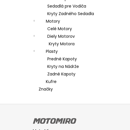
Sedadlá pre Vodiča
Kryty Zadného Sedadla
Motory
Celé Motory
Diely Motorov
Kryty Motora
Plasty
Predné Kapoty
Kryty na Nádrže
Zadné Kapoty
Kufre
Značky
Z
á
p