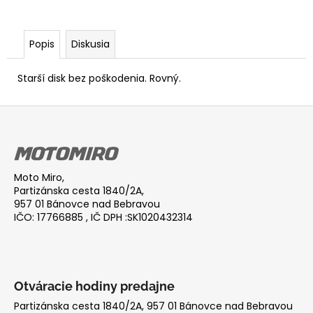
Popis
Diskusia
Starší disk bez poškodenia. Rovný.
Z
á
p
ä
Moto Miro,
t
Partizánska cesta 1840/2A,
i
957 01 Bánovce nad Bebravou
IČO: 17766885 , IČ DPH :SK1020432314
e
Otváracie hodiny predajne
Partizánska cesta 1840/2A, 957 01 Bánovce nad Bebravou