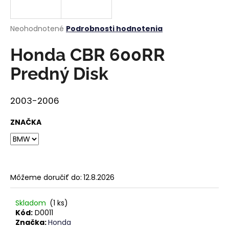
á
j
Priemerné
Neohodnotené
Podrobnosti hodnotenia
s
hodnotenie
produktu
Honda CBR 600RR
ť
je
?
0,0
Predný Disk
z
5
hviezdičiek.
2003-2006
HĽADAŤ
ZNAČKA
O
d
Môžeme doručiť do:
12.8.2026
p
o
Skladom
(1 ks)
r
Kód:
D0011
ú
Značka:
Honda