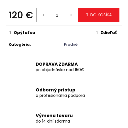
č
a
120 €
m
DO KOŠÍKA
e
Jednotková
cena:
Opýtať sa
Zdieľať
Kategória
:
Predné
DOPRAVA ZDARMA
pri objednávke nad 150€
Odborný prístup
a profesionálna podpora
Výmena tovaru
do 14 dní zdarma