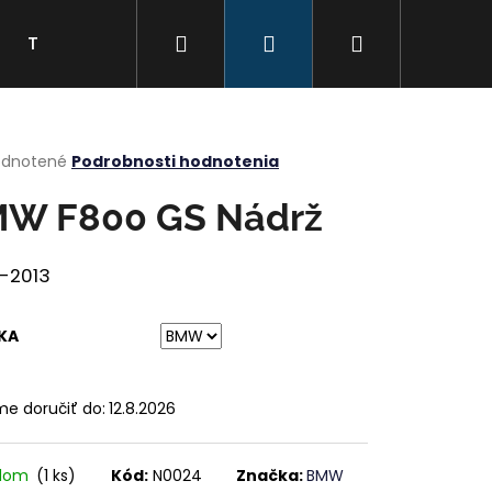
Hľadať
Prihlásenie
Nákupný
Tabuľka veľkostí
Kontakty
Značky
košík
erné
dnotené
Podrobnosti hodnotenia
tenie
ktu
W F800 GS Nádrž
-2013
ičiek.
KA
e doručiť do:
12.8.2026
adom
(1 ks)
Kód:
N0024
Značka:
BMW