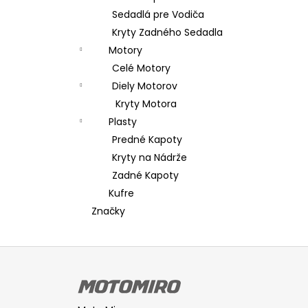
Sedadlá pre Vodiča
Kryty Zadného Sedadla
Motory
Celé Motory
Diely Motorov
Kryty Motora
Plasty
Predné Kapoty
Kryty na Nádrže
Zadné Kapoty
Kufre
Značky
Z
á
p