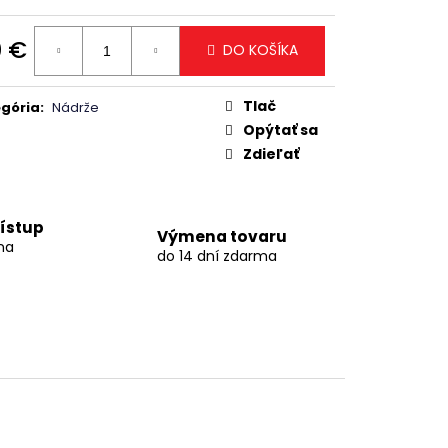
0 €
DO KOŠÍKA
otková
:
Tlač
gória
:
Nádrže
Opýtať sa
Zdieľať
ístup
Výmena tovaru
na
do 14 dní zdarma