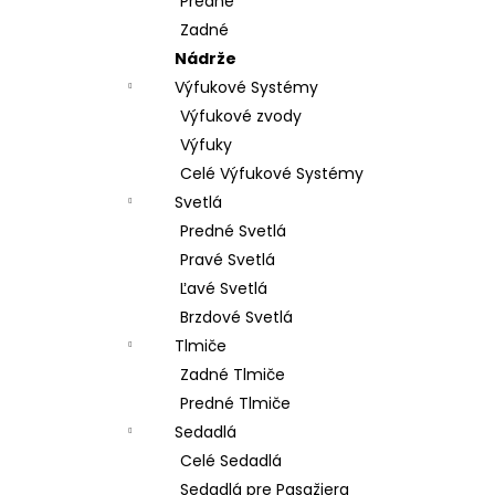
Predné
Zadné
Nádrže
Výfukové Systémy
Výfukové zvody
Výfuky
Celé Výfukové Systémy
Svetlá
Predné Svetlá
Pravé Svetlá
Ľavé Svetlá
Brzdové Svetlá
Tlmiče
Zadné Tlmiče
Predné Tlmiče
Sedadlá
Celé Sedadlá
Sedadlá pre Pasažiera