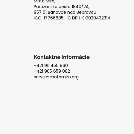
ä
Moto Miro,
t
Partizánska cesta 1840/2A,
957 01 Bánovce nad Bebravou
i
IČO: 17766885 , IČ DPH :SK1020432314
e
Kontaktné informácie
+421 911 450 960
+421 905 659 082
servis@motomiro.org