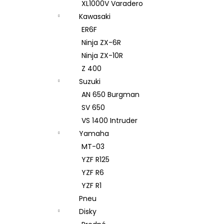
XL1000V Varadero
Kawasaki
ER6F
Ninja ZX-6R
Ninja ZX-10R
Z 400
Suzuki
AN 650 Burgman
SV 650
VS 1400 Intruder
Yamaha
MT-03
YZF R125
YZF R6
YZF R1
Pneu
Disky