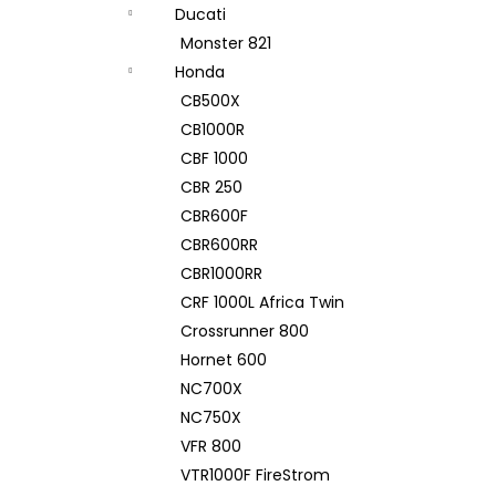
Ducati
Monster 821
Honda
CB500X
CB1000R
CBF 1000
CBR 250
CBR600F
CBR600RR
CBR1000RR
CRF 1000L Africa Twin
Crossrunner 800
Hornet 600
NC700X
NC750X
VFR 800
VTR1000F FireStrom