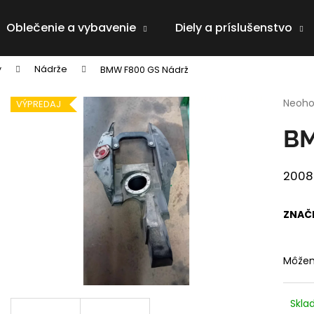
Oblečenie a vybavenie
Diely a príslušenstvo
y
Nádrže
BMW F800 GS Nádrž
Čo potrebujete nájsť?
Priem
Neoho
VÝPREDAJ
hodno
produ
HĽADAŤ
BM
je
0,0
z
2008
5
Odporúčame
hviezd
ZNAČ
Môžem
Skl