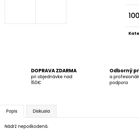
10
Jedn
cena
Kate
DOPRAVA ZDARMA
Odborný pr
pri objednávke nad
a profesionál
150€
podpora
Popis
Diskusia
Nádrž nepoškodená.