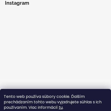
Instagram
Sledovať na Instagrame
Tento web používa súbory cookie. Ďalším
prechádzaním tohto webu vyjadrujete súhlas s ich
Facebook
používaním. Viac informácií
tu
.