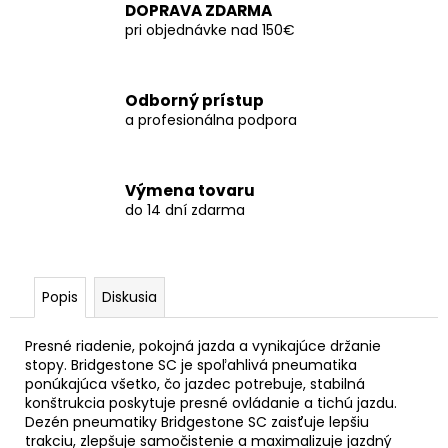
č
DOPRAVA ZDARMA
a
pri objednávke nad 150€
m
e
Odborný prístup
a profesionálna podpora
Výmena tovaru
do 14 dní zdarma
Popis
Diskusia
Presné riadenie, pokojná jazda a vynikajúce držanie
stopy. Bridgestone SC je spoľahlivá pneumatika
ponúkajúca všetko, čo jazdec potrebuje, stabilná
konštrukcia poskytuje presné ovládanie a tichú jazdu.
Dezén pneumatiky Bridgestone SC zaisťuje lepšiu
trakciu, zlepšuje samočistenie a maximalizuje jazdný