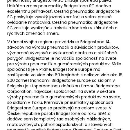
pneumatiky Bridgestone SC znižuje spotrebu paliva.
Unikátna zmes pneumatiky Bridgestone SC dodáva
excelentnú priľnavosť. Cestná pneumatika Bridgestone
SC poskytuje vysoký jazdný komfort a veľmi presné
ovládanie motocykla. Cestná pneumatika Bridgestone
SC zaisťuje vynikajúcu trakciu a kontrolu v zákrutách a
rýchlych zmenách smeru.
V rámci svojho regiónu prevádzkuje Bridgestone 14
závodov na výrobu pneumatík a súvisiacich produktov,
významné vývojové a výskumné centrum a skúšobné
polygón. Bridgestone je najväčšia spoločnosť na svete
pre výrobu pneumatík a gumárenských produktov. Sídlo
spoločnosti je v Prahe. Bridgestone Europe má
zastúpenie vo viac ako 60 krajinách s celkovo viac ako 18
200 zamestnancami. Bridgestone Europe so sídlom v
Belgicku je stopercentnou dcérskou firmou Bridgestone
Corporation, najväčšej spoločnosti na svete v sektore
výroby pneumatík a gumárenských produktov na svete,
so sídlom v Tokiu. Prémiové pneumatiky spoločnosti
Bridgestone Europe sa predávajú na celom svete. V
Českej republike pôsobí Bridgestone od roku 1994 a
dodáva sem kompletný rad osobných, nákladných,
motocyklových, poľnohospodárskych a stavebných
pneumatík značiek Bridgestone, Firestone, Dayton a First