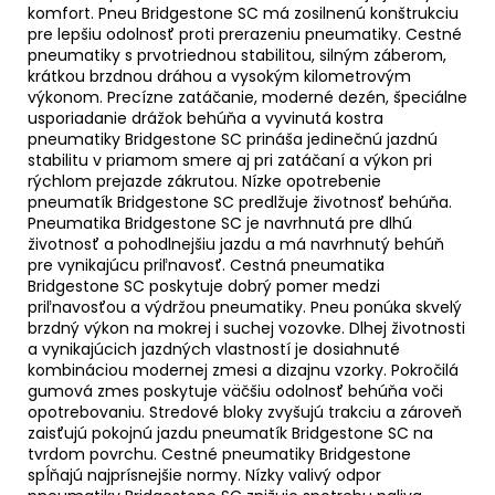
komfort. Pneu Bridgestone SC má zosilnenú konštrukciu
pre lepšiu odolnosť proti prerazeniu pneumatiky. Cestné
pneumatiky s prvotriednou stabilitou, silným záberom,
krátkou brzdnou dráhou a vysokým kilometrovým
výkonom. Precízne zatáčanie, moderné dezén, špeciálne
usporiadanie drážok behúňa a vyvinutá kostra
pneumatiky Bridgestone SC prináša jedinečnú jazdnú
stabilitu v priamom smere aj pri zatáčaní a výkon pri
rýchlom prejazde zákrutou. Nízke opotrebenie
pneumatík Bridgestone SC predlžuje životnosť behúňa.
Pneumatika Bridgestone SC je navrhnutá pre dlhú
životnosť a pohodlnejšiu jazdu a má navrhnutý behúň
pre vynikajúcu priľnavosť. Cestná pneumatika
Bridgestone SC poskytuje dobrý pomer medzi
priľnavosťou a výdržou pneumatiky. Pneu ponúka skvelý
brzdný výkon na mokrej i suchej vozovke. Dlhej životnosti
a vynikajúcich jazdných vlastností je dosiahnuté
kombináciou modernej zmesi a dizajnu vzorky. Pokročilá
gumová zmes poskytuje väčšiu odolnosť behúňa voči
opotrebovaniu. Stredové bloky zvyšujú trakciu a zároveň
zaisťujú pokojnú jazdu pneumatík Bridgestone SC na
tvrdom povrchu. Cestné pneumatiky Bridgestone
spĺňajú najprísnejšie normy. Nízky valivý odpor