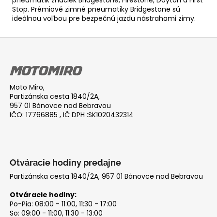
Stop. Prémiové zimné pneumatiky Bridgestone sú
ideálnou voľbou pre bezpečnú jazdu nástrahami zimy.
Z
á
p
ä
Moto Miro,
t
Partizánska cesta 1840/2A,
i
957 01 Bánovce nad Bebravou
IČO: 17766885 , IČ DPH :SK1020432314
e
Otváracie hodiny predajne
Partizánska cesta 1840/2A, 957 01 Bánovce nad Bebravou
Otváracie hodiny:
Po-Pia: 08:00 - 11:00, 11:30 - 17:00
So: 09:00 - 11:00, 11:30 - 13:00