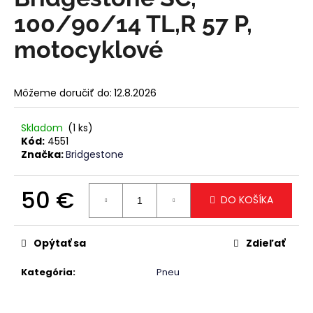
je
á
0,0
100/90/14 TL,R 57 P,
z
j
5
motocyklové
s
hviezdičiek.
ť
?
Môžeme doručiť do:
12.8.2026
Skladom
(1 ks)
Kód:
4551
Značka:
Bridgestone
HĽADAŤ
50 €
DO KOŠÍKA
Jednotková
O
cena:
d
Opýtať sa
Zdieľať
p
o
Kategória
:
Pneu
r
ú