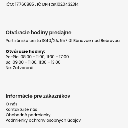
e
č
IČO: 17766885 , IČ DPH :SK1020432314
e
p
a
r
m
v
e
k
y
Otváracie hodiny predajne
v
Partizánska cesta 1840/2A, 957 01 Bánovce nad Bebravou
ý
p
Otváracie hodiny:
i
Po-Pia: 08:00 - 11:00, 11:30 - 17:00
So: 09:00 - 11:00, 11:30 - 13:00
s
Ne: Zatvorené
u
Informácie pre zákazníkov
O nás
Kontaktujte nás
Obchodné podmienky
Podmienky ochrany osobných údajov