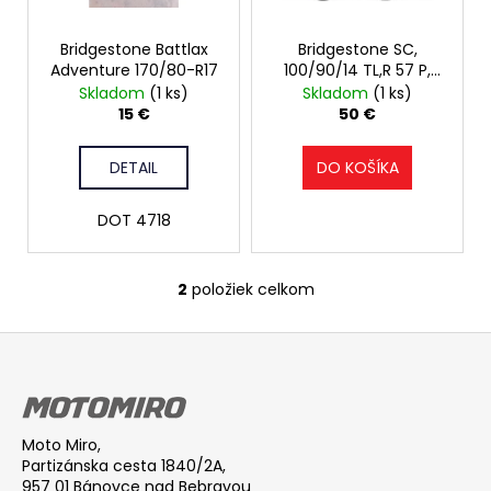
o
r
á
d
Bridgestone Battlax
Bridgestone SC,
o
j
u
Adventure 170/80-R17
100/90/14 TL,R 57 P,
d
s
motocyklové
Skladom
(1 ks)
Skladom
(1 ks)
k
u
ť
15 €
50 €
t
k
?
o
t
DETAIL
DO KOŠÍKA
v
o
DOT 4718
v
HĽADAŤ
2
položiek celkom
O
v
Z
l
O
á
á
d
d
p
p
a
o
ä
c
r
Moto Miro,
t
Partizánska cesta 1840/2A,
i
ú
i
957 01 Bánovce nad Bebravou