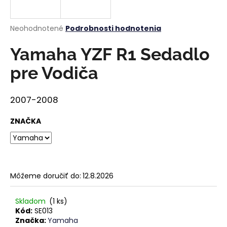
á
j
Priemerné
Neohodnotené
Podrobnosti hodnotenia
s
hodnotenie
produktu
Yamaha YZF R1 Sedadlo
ť
je
?
0,0
pre Vodiča
z
5
hviezdičiek.
2007-2008
HĽADAŤ
ZNAČKA
O
d
Môžeme doručiť do:
12.8.2026
p
o
Skladom
(1 ks)
r
Kód:
SE013
ú
Značka:
Yamaha