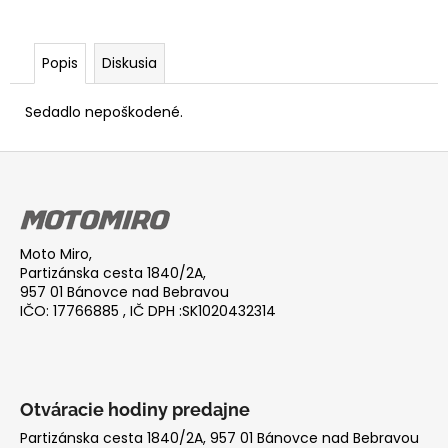
Popis
Diskusia
Sedadlo nepoškodené.
Z
á
p
ä
Moto Miro,
t
Partizánska cesta 1840/2A,
i
957 01 Bánovce nad Bebravou
IČO: 17766885 , IČ DPH :SK1020432314
e
Otváracie hodiny predajne
Partizánska cesta 1840/2A, 957 01 Bánovce nad Bebravou