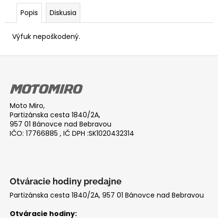
Popis
Diskusia
Výfuk nepoškodený.
Z
á
p
ä
Moto Miro,
t
Partizánska cesta 1840/2A,
i
957 01 Bánovce nad Bebravou
IČO: 17766885 , IČ DPH :SK1020432314
e
Otváracie hodiny predajne
Partizánska cesta 1840/2A, 957 01 Bánovce nad Bebravou
Otváracie hodiny: