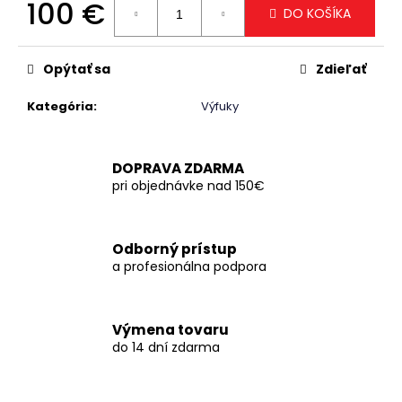
č
100 €
DO KOŠÍKA
a
Jednotková
m
cena:
e
Opýtať sa
Zdieľať
Kategória
:
Výfuky
DOPRAVA ZDARMA
pri objednávke nad 150€
Odborný prístup
a profesionálna podpora
Výmena tovaru
do 14 dní zdarma