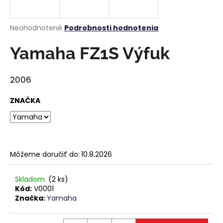
á
j
Priemerné
Neohodnotené
Podrobnosti hodnotenia
s
hodnotenie
produktu
Yamaha FZ1S Výfuk
ť
je
?
0,0
z
2006
5
hviezdičiek.
ZNAČKA
HĽADAŤ
Môžeme doručiť do:
10.8.2026
O
d
Skladom
(2 ks)
p
Kód:
V0001
o
Značka:
Yamaha
r
ú