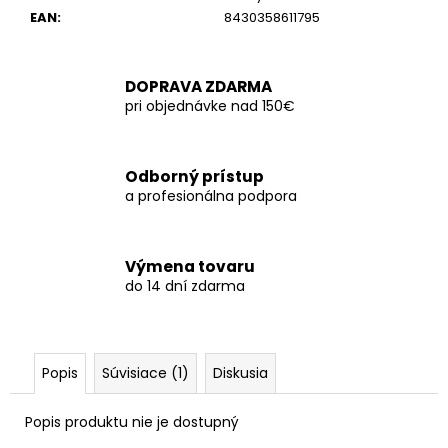
č
EAN
:
8430358611795
a
m
e
DOPRAVA ZDARMA
pri objednávke nad 150€
Odborný prístup
a profesionálna podpora
Výmena tovaru
do 14 dní zdarma
Popis
Súvisiace (1)
Diskusia
Popis produktu nie je dostupný