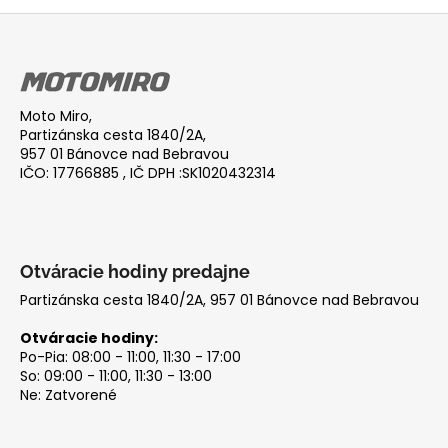
Z
á
p
ä
Moto Miro,
t
Partizánska cesta 1840/2A,
i
957 01 Bánovce nad Bebravou
IČO: 17766885 , IČ DPH :SK1020432314
e
Otváracie hodiny predajne
Partizánska cesta 1840/2A, 957 01 Bánovce nad Bebravou
Otváracie hodiny:
Po-Pia: 08:00 - 11:00, 11:30 - 17:00
So: 09:00 - 11:00, 11:30 - 13:00
Ne: Zatvorené