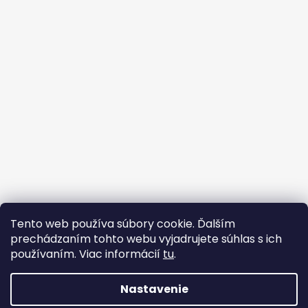
Sledovať na Instagrame
Tento web používa súbory cookie. Ďalším
prechádzaním tohto webu vyjadrujete súhlas s ich
Facebook
používaním. Viac informácií
tu
.
Nastavenie