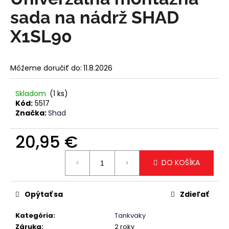
je
á
0,0
sada na nádrž SHAD
z
j
5
X1SL90
s
hviezdičiek.
ť
?
Môžeme doručiť do:
11.8.2026
Skladom
(1 ks)
Kód:
5517
Značka:
Shad
HĽADAŤ
20,95 €
Jednotková
O
DO KOŠÍKA
cena:
d
p
Opýtať sa
Zdieľať
o
r
Kategória
:
Tankvaky
ú
Záruka
:
2 roky