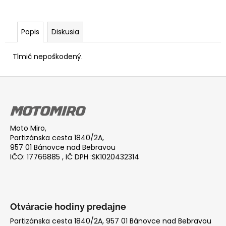
Popis
Diskusia
Tlmič nepoškodený.
Z
á
p
ä
Moto Miro,
t
Partizánska cesta 1840/2A,
i
957 01 Bánovce nad Bebravou
IČO: 17766885 , IČ DPH :SK1020432314
e
Otváracie hodiny predajne
Partizánska cesta 1840/2A, 957 01 Bánovce nad Bebravou