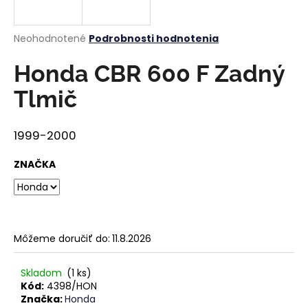
á
j
Priemerné
Neohodnotené
Podrobnosti hodnotenia
s
hodnotenie
produktu
Honda CBR 600 F Zadný
ť
je
?
0,0
Tlmič
z
5
hviezdičiek.
1999-2000
HĽADAŤ
ZNAČKA
O
d
Môžeme doručiť do:
11.8.2026
p
o
Skladom
(1 ks)
r
Kód:
4398/HON
ú
Značka:
Honda