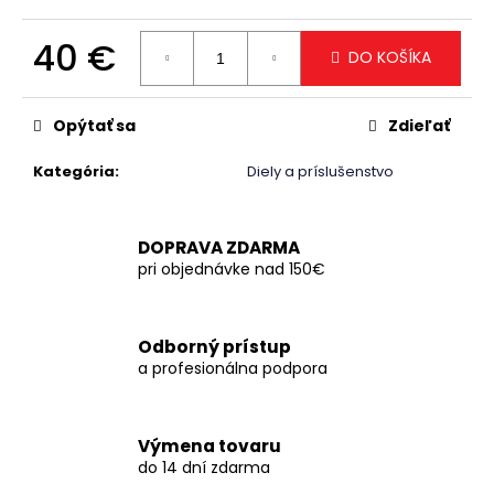
č
a
40 €
m
DO KOŠÍKA
e
Jednotková
cena:
Opýtať sa
Zdieľať
Kategória
:
Diely a príslušenstvo
DOPRAVA ZDARMA
pri objednávke nad 150€
Odborný prístup
a profesionálna podpora
Výmena tovaru
do 14 dní zdarma