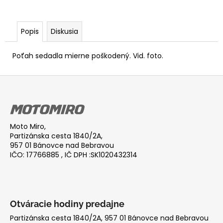
Popis
Diskusia
Poťah sedadla mierne poškodený. Vid. foto.
Z
á
p
ä
Moto Miro,
t
Partizánska cesta 1840/2A,
i
957 01 Bánovce nad Bebravou
IČO: 17766885 , IČ DPH :SK1020432314
e
Otváracie hodiny predajne
Partizánska cesta 1840/2A, 957 01 Bánovce nad Bebravou