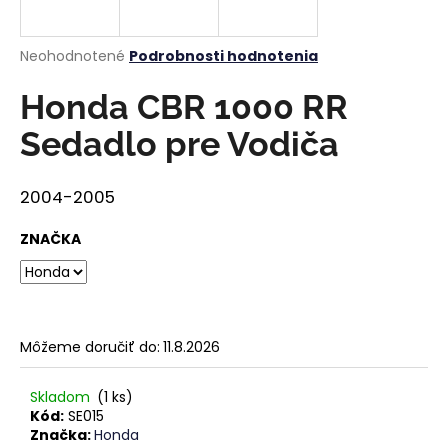
á
j
Priemerné
Neohodnotené
Podrobnosti hodnotenia
s
hodnotenie
produktu
Honda CBR 1000 RR
ť
je
?
0,0
Sedadlo pre Vodiča
z
5
hviezdičiek.
2004-2005
HĽADAŤ
ZNAČKA
O
d
Môžeme doručiť do:
11.8.2026
p
o
Skladom
(1 ks)
r
Kód:
SE015
ú
Značka:
Honda