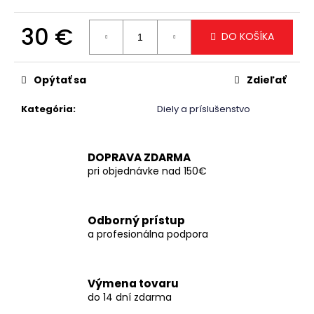
č
a
30 €
m
DO KOŠÍKA
e
Jednotková
cena:
Opýtať sa
Zdieľať
Kategória
:
Diely a príslušenstvo
DOPRAVA ZDARMA
pri objednávke nad 150€
Odborný prístup
a profesionálna podpora
Výmena tovaru
do 14 dní zdarma