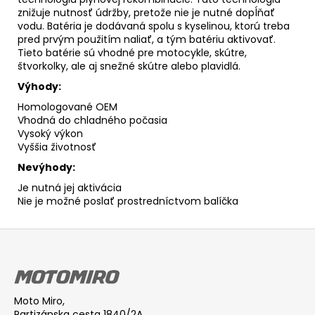
znižuje nutnosť údržby, pretože nie je nutné dopĺňať
vodu. Batéria je dodávaná spolu s kyselinou, ktorú treba
pred prvým použitím naliať, a tým batériu aktivovať.
Tieto batérie sú vhodné pre motocykle, skútre,
štvorkolky, ale aj snežné skútre alebo plavidlá.
Výhody:
Homologované OEM
Vhodná do chladného počasia
Vysoký výkon
Vyššia životnosť
Nevýhody:
Je nutná jej aktivácia
Nie je možné poslať prostredníctvom balíčka
Z
á
p
ä
Moto Miro,
t
Partizánska cesta 1840/2A,