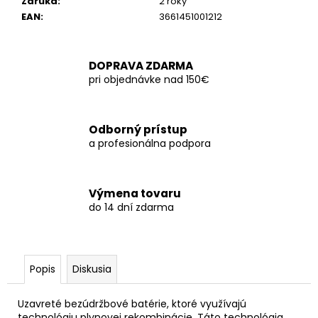
č
Záruka
:
2 roky
a
EAN
:
3661451001212
m
e
DOPRAVA ZDARMA
pri objednávke nad 150€
Odborný prístup
a profesionálna podpora
Výmena tovaru
do 14 dní zdarma
Popis
Diskusia
Uzavreté bezúdržbové batérie, ktoré využívajú
technológiu plynovej rekombinácie. Táto technológia