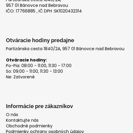
i
957 01 Bánovce nad Bebravou
IČO: 17766885 , IČ DPH :SK1020432314
e
Otváracie hodiny predajne
Partizánska cesta 1840/2A, 957 01 Bánovce nad Bebravou
Otváracie hodiny:
Po-Pia: 08:00 - 11:00, 11:30 - 17:00
So: 09:00 - 11:00, 11:30 - 13:00
Ne: Zatvorené
Informácie pre zákazníkov
O nás
Kontaktujte nás
Obchodné podmienky
Podmienky ochrany osobných údajov