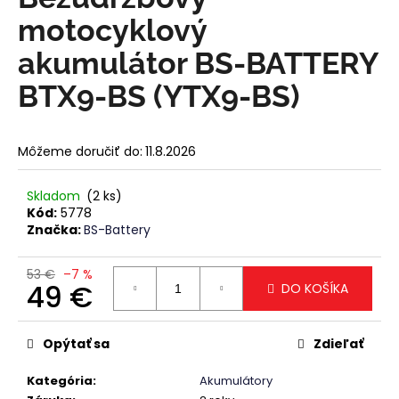
je
á
0,0
motocyklový
z
j
5
akumulátor BS-BATTERY
s
hviezdičiek.
BTX9-BS (YTX9-BS)
ť
?
Môžeme doručiť do:
11.8.2026
Skladom
(2 ks)
HĽADAŤ
Kód:
5778
Značka:
BS-Battery
53 €
–7 %
O
49 €
DO KOŠÍKA
d
Jednotková
p
cena:
o
Opýtať sa
Zdieľať
r
ú
Kategória
:
Akumulátory