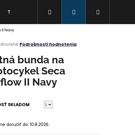
Hľadať
Prihlásenie
Nákupný
Tabuľka veľkostí
Kontakty
Značky
 II Navy
košík
erné
dnotené
Podrobnosti hodnotenia
tenie
ktu
tná bunda na
tocykel Seca
rflow II Navy
ičiek.
OSŤ SKLADOM
e doručiť do:
10.8.2026