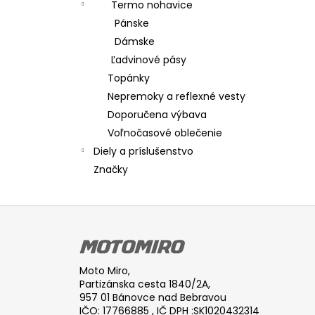
Termo nohavice
Pánske
Dámske
Ľadvinové pásy
Topánky
Nepremoky a reflexné vesty
Doporučena výbava
Voľnočasové oblečenie
Diely a príslušenstvo
Značky
Z
á
p
ä
Moto Miro,
t
Partizánska cesta 1840/2A,
957 01 Bánovce nad Bebravou
i
IČO: 17766885 , IČ DPH :SK1020432314