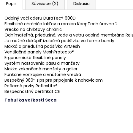
Popis
Súvisiace (2)
Diskusia
Odolný voči oderu DuraTec® 600D
Flexibilné chrániče lakťov a ramien KeepTech úrovne 2
Vrecko na chrbtový chránič
Odnímateľná, priedušná, vode a vetru odolná membrána Rei
Je možné dokúpiť izolačnú podšívku vo forme bundy
Mäkká a priedušná podšívka AirMesh
Ventilačné panely MeshProtecto®
Ergonomické flexibilné panely
Systém nastavenia pásu a manžety
Mäkko zakončené manžety a golier
Funkčné vonkajšie a vnútorné vrecká
Bezpečný 360° zips pre pripojenie k nohaviciam
Reflexné prvky ReflexLite®
Bezpečnostný certifikát CE
Tabuľka veľkostí Seca