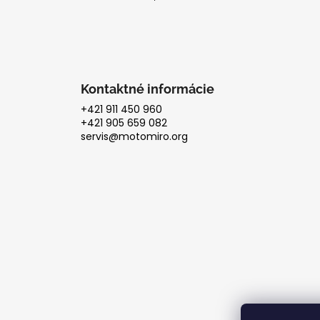
e
Kontaktné informácie
+421 911 450 960
+421 905 659 082
servis@motomiro.org