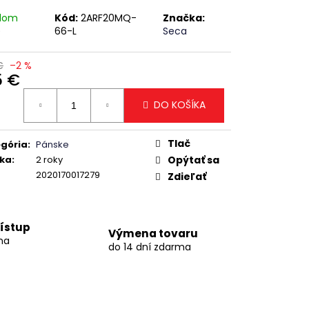
adom
Kód:
2ARF20MQ-
Značka:
)
66-L
Seca
€
–2 %
5 €
otková
DO KOŠÍKA
:
Tlač
gória
:
Pánske
ka
:
2 roky
Opýtať sa
2020170017279
Zdieľať
ístup
Výmena tovaru
na
do 14 dní zdarma