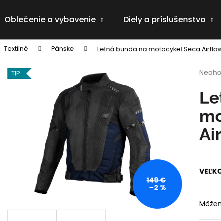
Oblečenie a vybavenie
Diely a príslušenstvo
Textilné
Pánske
Letná bunda na motocykel Seca Airflow
Čo potrebujete nájsť?
Priem
Neoho
TIP
hodno
produ
HĽADAŤ
Le
je
0,0
mo
z
5
Ai
Odporúčame
hviezd
VEĽK
149 €
–2 %
Môžem