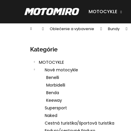
K
Prejsť
na
o
MOTOCYKLE
obsah
Späť
Späť
š
do
do
í
Domov
Oblečenie a vybavenie
Bundy
obchodu
obchodu
k
B
o
Preskočiť
Kategórie
č
kategórie
n
MOTOCYKLE
ý
Nové motocykle
p
Benelli
a
Morbidelli
n
Benda
e
Keeway
l
Supersport
Naked
Cestná turistika/športová turistika
Enduro/cestovné Enduro