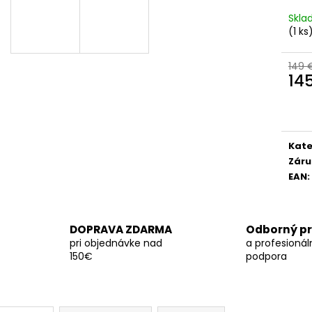
Skl
(1 ks
149 
14
Jedn
cena
Kate
Záru
EAN
:
DOPRAVA ZDARMA
Odborný pr
pri objednávke nad
a profesionál
150€
podpora