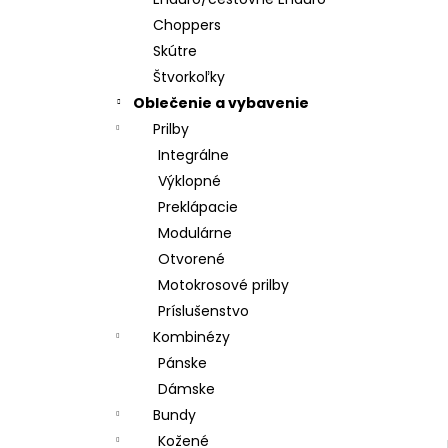
Choppers
Skútre
Štvorkoľky
Oblečenie a vybavenie
Prilby
Integrálne
Výklopné
Preklápacie
Modulárne
Otvorené
Motokrosové prilby
Príslušenstvo
Kombinézy
Pánske
Dámske
Bundy
Kožené