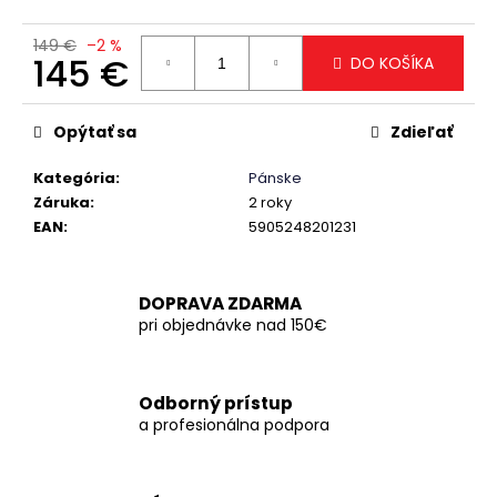
č
a
149 €
–2 %
m
145 €
DO KOŠÍKA
e
Jednotková
cena:
Opýtať sa
Zdieľať
Kategória
:
Pánske
Záruka
:
2 roky
EAN
:
5905248201231
DOPRAVA ZDARMA
pri objednávke nad 150€
Odborný prístup
a profesionálna podpora