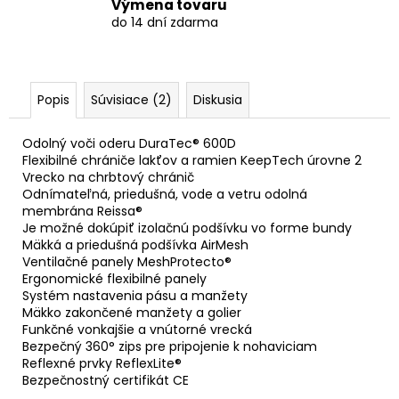
Výmena tovaru
do 14 dní zdarma
Popis
Súvisiace (2)
Diskusia
Odolný voči oderu DuraTec® 600D
Flexibilné chrániče lakťov a ramien KeepTech úrovne 2
Vrecko na chrbtový chránič
Odnímateľná, priedušná, vode a vetru odolná
membrána Reissa®
Je možné dokúpiť izolačnú podšívku vo forme bundy
Mäkká a priedušná podšívka AirMesh
Ventilačné panely MeshProtecto®
Ergonomické flexibilné panely
Systém nastavenia pásu a manžety
Mäkko zakončené manžety a golier
Funkčné vonkajšie a vnútorné vrecká
Bezpečný 360° zips pre pripojenie k nohaviciam
Reflexné prvky ReflexLite®
Bezpečnostný certifikát CE