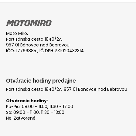
v
č
Z
l
a
á
á
m
d
p
e
a
ä
c
Moto Miro,
t
Partizánska cesta 1840/2A,
i
i
957 01 Bánovce nad Bebravou
e
IČO: 17766885 , IČ DPH :SK1020432314
e
p
r
v
k
y
Otváracie hodiny predajne
v
Partizánska cesta 1840/2A, 957 01 Bánovce nad Bebravou
ý
p
Otváracie hodiny:
i
Po-Pia: 08:00 - 11:00, 11:30 - 17:00
So: 09:00 - 11:00, 11:30 - 13:00
s
Ne: Zatvorené
u