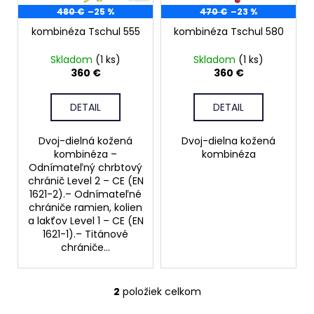
o
480 €
–25 %
470 €
–23 %
r
á
d
kombinéza Tschul 555
kombinéza Tschul 580
o
j
u
d
s
Skladom
(1 ks)
Skladom
(1 ks)
k
u
ť
360 €
360 €
t
k
?
o
t
DETAIL
DETAIL
v
o
Dvoj-dielná kožená
Dvoj-dielna kožená
v
kombinéza –
kombinéza
HĽADAŤ
Odnímateľný chrbtový
chránič Level 2 – CE (EN
1621-2).– Odnímateľné
chrániče ramien, kolien
a lakťov Level 1 – CE (EN
O
1621-1).– Titánové
d
chrániče...
p
o
r
2
položiek celkom
O
ú