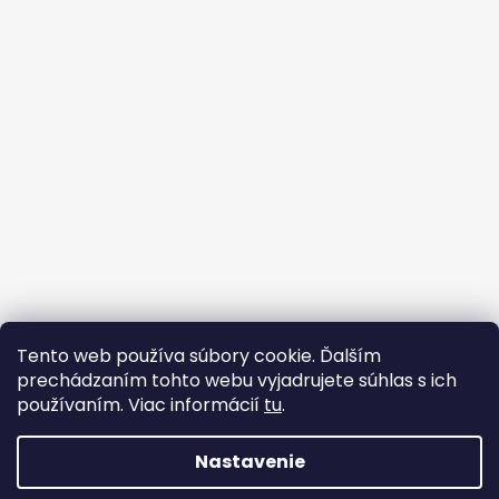
Sledovať na Instagrame
Tento web používa súbory cookie. Ďalším
prechádzaním tohto webu vyjadrujete súhlas s ich
Facebook
používaním. Viac informácií
tu
.
Nastavenie