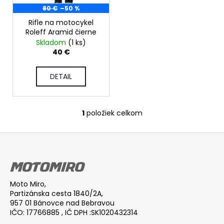
o
80 €
–50 %
r
á
d
Rifle na motocykel
o
j
u
Roleff Aramid čierne
d
s
Skladom
(1 ks)
k
u
ť
40 €
t
k
?
o
t
DETAIL
v
o
v
1
položiek celkom
HĽADAŤ
O
v
Z
l
á
á
O
d
p
d
a
ä
p
c
Moto Miro,
t
o
Partizánska cesta 1840/2A,
i
i
r
957 01 Bánovce nad Bebravou
e
IČO: 17766885 , IČ DPH :SK1020432314
ú
e
p