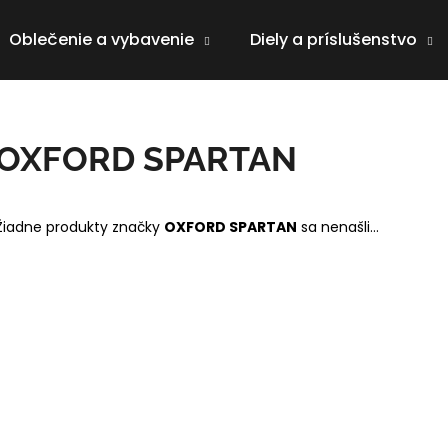
Oblečenie a vybavenie
Diely a príslušenstvo
Čo potrebujete nájsť?
OXFORD SPARTAN
HĽADAŤ
Žiadne produkty značky
OXFORD SPARTAN
sa nenašli...
Odporúčame