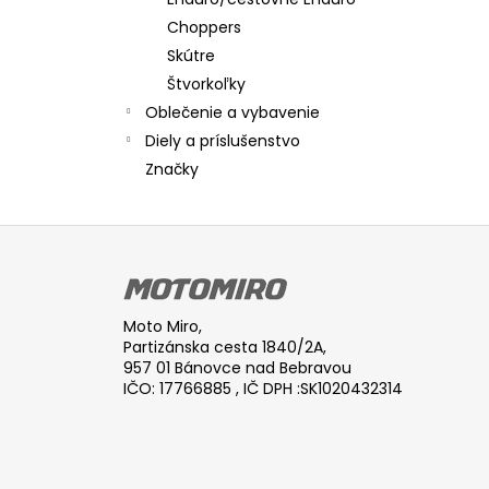
Choppers
Skútre
Štvorkoľky
Oblečenie a vybavenie
Diely a príslušenstvo
Značky
Z
á
p
ä
Moto Miro,
t
Partizánska cesta 1840/2A,
957 01 Bánovce nad Bebravou
i
IČO: 17766885 , IČ DPH :SK1020432314
e