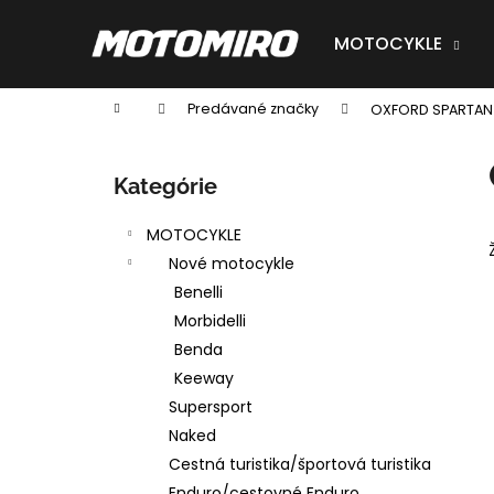
K
Prejsť
na
o
MOTOCYKLE
obsah
Späť
Späť
š
do
do
í
Domov
Predávané značky
OXFORD SPARTAN
obchodu
obchodu
k
B
o
Preskočiť
Kategórie
č
kategórie
n
MOTOCYKLE
ý
Nové motocykle
p
Benelli
a
Morbidelli
n
Benda
e
Keeway
l
Supersport
Naked
Cestná turistika/športová turistika
Enduro/cestovné Enduro