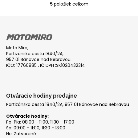
5
položiek celkom
O
v
Z
l
á
á
d
p
a
ä
c
Moto Miro,
t
Partizánska cesta 1840/2A,
i
i
957 01 Bánovce nad Bebravou
e
IČO: 17766885 , IČ DPH :SK1020432314
e
p
r
v
k
y
Otváracie hodiny predajne
v
Partizánska cesta 1840/2A, 957 01 Bánovce nad Bebravou
ý
p
Otváracie hodiny:
i
Po-Pia: 08:00 - 11:00, 11:30 - 17:00
So: 09:00 - 11:00, 11:30 - 13:00
s
Ne: Zatvorené
u