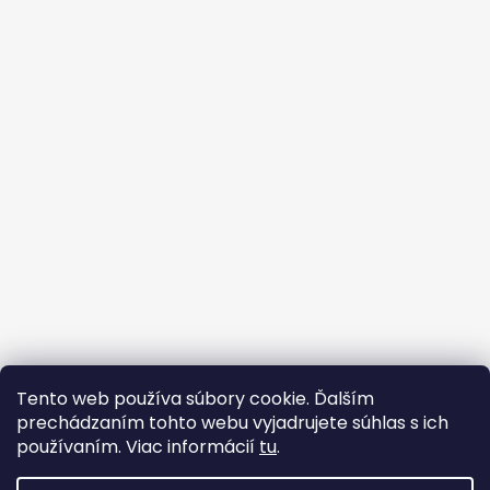
Sledovať na Instagrame
Tento web používa súbory cookie. Ďalším
prechádzaním tohto webu vyjadrujete súhlas s ich
Facebook
používaním. Viac informácií
tu
.