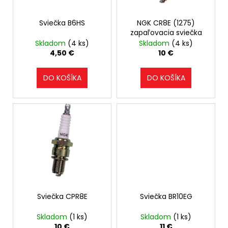
o
r
á
d
Sviečka B6HS
NGK CR8E (1275)
o
j
u
zapaľovacia sviečka
d
s
Skladom
(4 ks)
Skladom
(4 ks)
k
u
ť
4,50 €
10 €
t
k
?
o
t
DO KOŠÍKA
DO KOŠÍKA
v
o
v
HĽADAŤ
O
d
p
o
Sviečka CPR8E
Sviečka BR10EG
r
Skladom
(1 ks)
Skladom
(1 ks)
ú
10 €
11 €