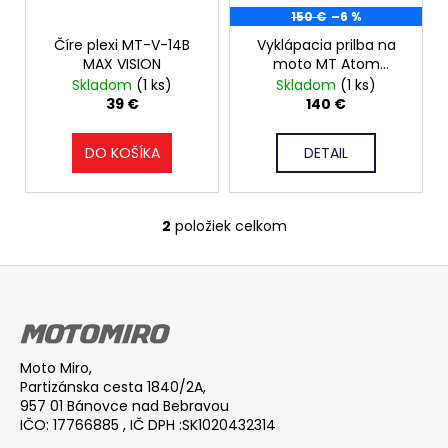
o
150 €
–6 %
r
á
d
Číre plexi MT-V-14B
Vyklápacia prilba na
o
j
u
MAX VISION
moto MT Atom
d
s
Divergencia,
Skladom
(1 ks)
Skladom
(1 ks)
k
u
ť
fluorescenčno žltá
39 €
140 €
t
k
?
o
t
DO KOŠÍKA
DETAIL
v
o
v
2
položiek celkom
HĽADAŤ
O
v
Z
l
á
á
O
d
p
d
a
ä
p
c
Moto Miro,
t
o
Partizánska cesta 1840/2A,
i
i
r
957 01 Bánovce nad Bebravou
e
IČO: 17766885 , IČ DPH :SK1020432314
ú
e
p