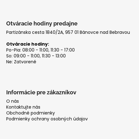
č
r
a
v
m
k
e
y
Otváracie hodiny predajne
v
Partizánska cesta 1840/2A, 957 01 Bánovce nad Bebravou
ý
p
Otváracie hodiny:
i
Po-Pia: 08:00 - 11:00, 11:30 - 17:00
So: 09:00 - 11:00, 11:30 - 13:00
s
Ne: Zatvorené
u
Informácie pre zákazníkov
O nás
Kontaktujte nás
Obchodné podmienky
Podmienky ochrany osobných údajov