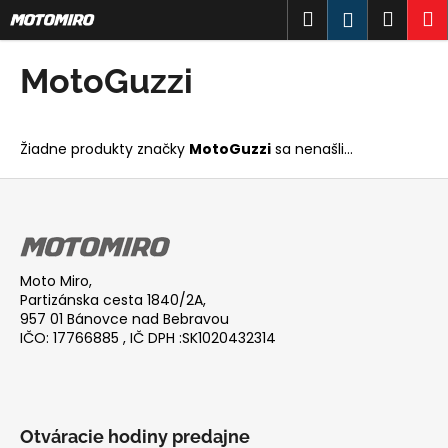
K
Prejsť
Hľadať
Náku
M
Prihlásen
na
o
obsah
Späť
Späť
košík
š
MotoGuzzi
í
Č
k
o
Žiadne produkty značky
MotoGuzzi
sa nenašli...
p
o
Z
t
á
r
p
e
ä
Moto Miro,
b
t
Partizánska cesta 1840/2A,
u
i
957 01 Bánovce nad Bebravou
IČO: 17766885 , IČ DPH :SK1020432314
j
e
e
t
e
Otváracie hodiny predajne
n