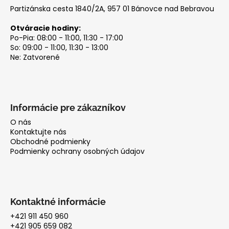
Partizánska cesta 1840/2A, 957 01 Bánovce nad Bebravou
á
j
Otváracie hodiny:
s
Po-Pia: 08:00 - 11:00, 11:30 - 17:00
So: 09:00 - 11:00, 11:30 - 13:00
ť
Ne: Zatvorené
?
Informácie pre zákazníkov
HĽADAŤ
O nás
Kontaktujte nás
Obchodné podmienky
Podmienky ochrany osobných údajov
O
d
p
o
Kontaktné informácie
r
+421 911 450 960
ú
+421 905 659 082