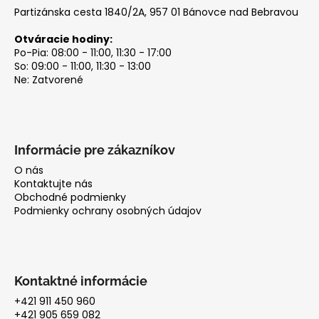
Partizánska cesta 1840/2A, 957 01 Bánovce nad Bebravou
á
j
Otváracie hodiny:
s
Po-Pia: 08:00 - 11:00, 11:30 - 17:00
So: 09:00 - 11:00, 11:30 - 13:00
ť
Ne: Zatvorené
?
Informácie pre zákazníkov
HĽADAŤ
O nás
Kontaktujte nás
Obchodné podmienky
Podmienky ochrany osobných údajov
O
d
p
o
Kontaktné informácie
r
+421 911 450 960
ú
+421 905 659 082