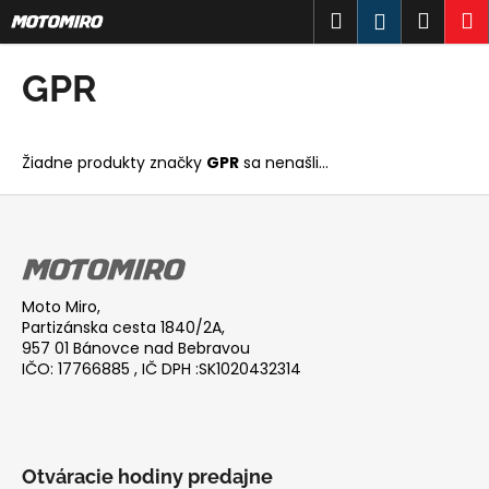
K
Prejsť
Hľadať
Náku
M
Prihlásen
na
o
obsah
Späť
Späť
košík
š
GPR
í
Č
k
o
Žiadne produkty značky
GPR
sa nenašli...
p
o
Z
t
á
r
p
e
ä
Moto Miro,
b
t
Partizánska cesta 1840/2A,
u
i
957 01 Bánovce nad Bebravou
IČO: 17766885 , IČ DPH :SK1020432314
j
e
e
t
e
Otváracie hodiny predajne
n