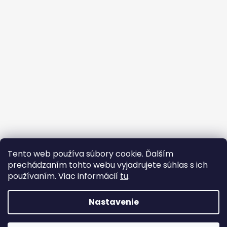
Sledovať na Instagrame
Tento web používa súbory cookie. Ďalším
prechádzaním tohto webu vyjadrujete súhlas s ich
Facebook
používaním. Viac informácií
tu
.
Nastavenie
Vytvoril Shoptet