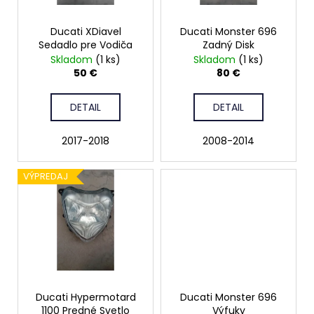
o
r
á
d
Ducati XDiavel
Ducati Monster 696
o
j
u
Sedadlo pre Vodiča
Zadný Disk
d
s
Skladom
(1 ks)
Skladom
(1 ks)
k
u
ť
50 €
80 €
t
k
?
o
t
DETAIL
DETAIL
v
o
2017-2018
2008-2014
v
HĽADAŤ
VÝPREDAJ
O
d
p
o
r
Ducati Hypermotard
Ducati Monster 696
ú
1100 Predné Svetlo
Výfuky