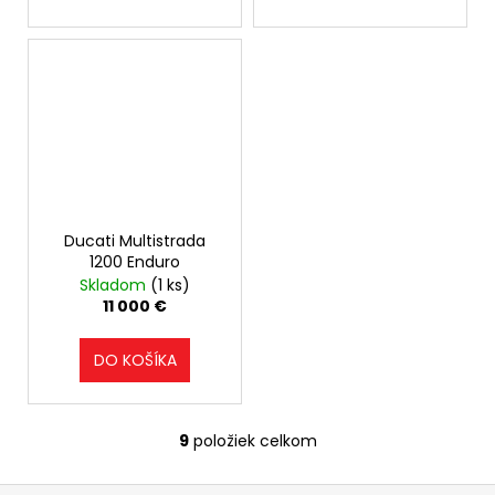
Ducati Multistrada
1200 Enduro
Skladom
(1 ks)
11 000 €
DO KOŠÍKA
9
položiek celkom
O
v