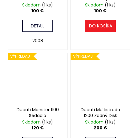
č
Skladom
(1 ks)
Skladom
(1 ks)
a
100 €
100 €
m
e
DETAIL
DO KOŠÍKA
2008
VÝPREDAJ
VÝPREDAJ
Ducati Monster 1100
Ducati Multistrada
Sedadlo
1200 Zadný Disk
Skladom
(1 ks)
Skladom
(1 ks)
120 €
200 €