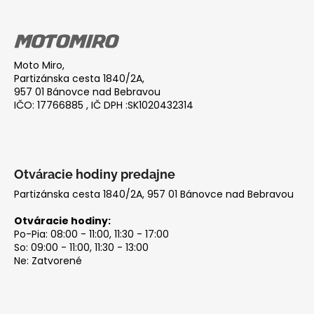
Z
l
á
á
d
p
a
ä
c
Moto Miro,
t
Partizánska cesta 1840/2A,
i
i
957 01 Bánovce nad Bebravou
e
IČO: 17766885 , IČ DPH :SK1020432314
e
p
r
v
k
y
Otváracie hodiny predajne
v
Partizánska cesta 1840/2A, 957 01 Bánovce nad Bebravou
ý
p
Otváracie hodiny:
i
Po-Pia: 08:00 - 11:00, 11:30 - 17:00
So: 09:00 - 11:00, 11:30 - 13:00
s
Ne: Zatvorené
u