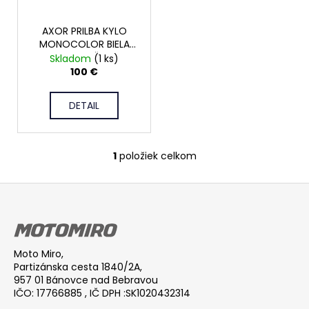
o
r
á
d
AXOR PRILBA KYLO
o
j
u
MONOCOLOR BIELA
d
s
PERLEŤ
Skladom
(1 ks)
k
u
ť
100 €
t
k
?
o
t
DETAIL
v
o
v
1
položiek celkom
HĽADAŤ
O
v
Z
l
á
á
O
d
p
d
a
ä
p
c
Moto Miro,
t
o
Partizánska cesta 1840/2A,
i
i
r
957 01 Bánovce nad Bebravou
e
IČO: 17766885 , IČ DPH :SK1020432314
ú
e
p