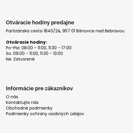
č
r
a
v
m
k
e
y
Otváracie hodiny predajne
v
Partizánska cesta 1840/2A, 957 01 Bánovce nad Bebravou
ý
p
Otváracie hodiny:
i
Po-Pia: 08:00 - 11:00, 11:30 - 17:00
So: 09:00 - 11:00, 11:30 - 13:00
s
Ne: Zatvorené
u
Informácie pre zákazníkov
O nás
Kontaktujte nás
Obchodné podmienky
Podmienky ochrany osobných údajov