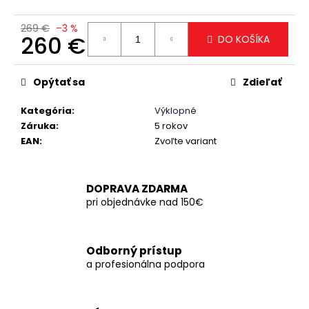
č
a
269 €
–3 %
m
260 €
DO KOŠÍKA
e
Jednotková
cena:
Opýtať sa
Zdieľať
Kategória
:
Výklopné
Záruka
:
5 rokov
EAN
:
Zvoľte variant
DOPRAVA ZDARMA
pri objednávke nad 150€
Odborný prístup
a profesionálna podpora