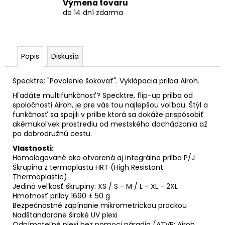
Výmena tovaru
do 14 dní zdarma
Popis
Diskusia
Specktre: "Povolenie šokovať". Vyklápacia prilba Airoh.
Hľadáte multifunkčnosť? Specktre, flip-up prilba od
spoločnosti Airoh, je pre vás tou najlepšou voľbou. Štýl a
funkčnosť sa spojili v prilbe ktorá sa dokáže prispôsobiť
akémukoľvek prostrediu od mestského dochádzania až
po dobrodružnú cestu.
Vlastnosti:
Homologované ako otvorená aj integrálna prilba P/J
Škrupina z termoplastu HRT (High Resistant
Thermoplastic)
Jediná veľkosť škrupiny: XS / S - M / L - XL - 2XL
Hmotnosť prilby 1690 ± 50 g
Bezpečnostné zapínanie mikrometrickou prackou
Nadštandardne široké UV plexi
Odnímateľné plexi bez pomoci náradia (ATVR: Airoh