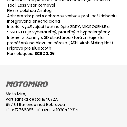
Tool-Less Visor Removal)
Plexi s polohou Antifog
Antiscratch: plexi s ochranou vrstvou proti poškriabaniu
Integrovaná slnečná clona
Interiér využívajúci technológie 2DRY, MICROSENSE a
SANITIZED, je vyberateľný, prateľný a hypoalergénny
Interiér z tkaniny s 3D štruktúrou ktorá znižuje silu
prenášanú na hlavu pri náraze (ASN: Airoh Sliding Net)
Príprava pre Bluetooth
Homologácia
ECE 22.06
Z
á
p
ä
Moto Miro,
t
Partizánska cesta 1840/2A,
i
957 01 Bánovce nad Bebravou
IČO: 17766885 , IČ DPH :SK1020432314
e