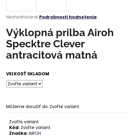
á
j
Priemerné
Neohodnotené
Podrobnosti hodnotenia
s
hodnotenie
produktu
Výklopná prilba Airoh
ť
je
?
0,0
Specktre Clever
z
5
antracitová matná
hviezdičiek.
HĽADAŤ
VEĽKOSŤ SKLADOM
O
d
Môžeme doručiť do:
Zvoľte variant
p
o
Zvoľte variant
r
Kód:
Zvoľte variant
ú
Značka:
AIROH