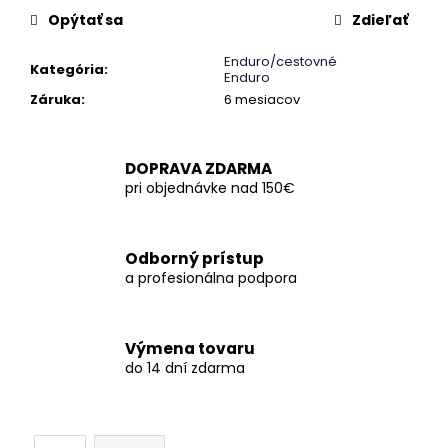
č
Opýtať sa
Zdieľať
a
m
Enduro/cestovné
e
Kategória
:
Enduro
Záruka
:
6 mesiacov
DOPRAVA ZDARMA
pri objednávke nad 150€
Odborný prístup
a profesionálna podpora
Výmena tovaru
do 14 dní zdarma