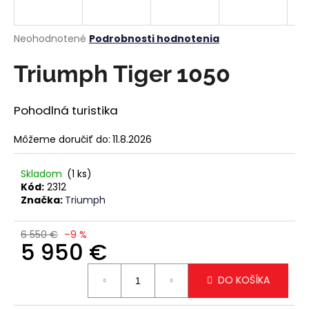
á
j
Priemerné
Neohodnotené
Podrobnosti hodnotenia
s
hodnotenie
produktu
Triumph Tiger 1050
ť
je
?
0,0
z
Pohodlná turistika
5
hviezdičiek.
Môžeme doručiť do:
11.8.2026
HĽADAŤ
Skladom
(1 ks)
Kód:
2312
Značka:
Triumph
O
d
6 550 €
–9 %
5 950 €
p
o
Jednotková
r
DO KOŠÍKA
cena:
ú