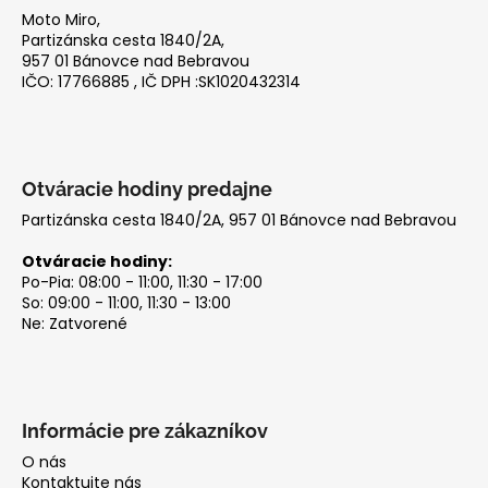
ä
Moto Miro,
t
Partizánska cesta 1840/2A,
i
957 01 Bánovce nad Bebravou
IČO: 17766885 , IČ DPH :SK1020432314
e
Otváracie hodiny predajne
Partizánska cesta 1840/2A, 957 01 Bánovce nad Bebravou
Otváracie hodiny:
Po-Pia: 08:00 - 11:00, 11:30 - 17:00
So: 09:00 - 11:00, 11:30 - 13:00
Ne: Zatvorené
Informácie pre zákazníkov
O nás
Kontaktujte nás