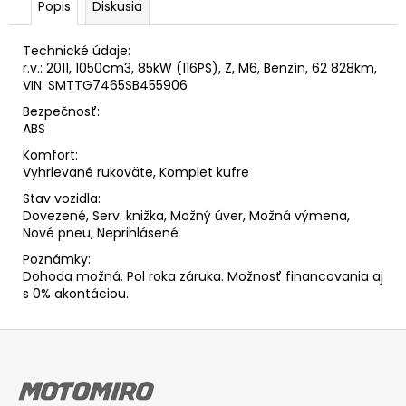
Popis
Diskusia
Technické údaje:
r.v.: 2011, 1050cm3, 85kW (116PS), Z, M6, Benzín, 62 828km,
VIN: SMTTG7465SB455906
Bezpečnosť:
ABS
Komfort:
Vyhrievané rukoväte, Komplet kufre
Stav vozidla:
Dovezené, Serv. knižka, Možný úver, Možná výmena,
Nové pneu, Neprihlásené
Poznámky:
Dohoda možná. Pol roka záruka. Možnosť financovania aj
s 0% akontáciou.
Z
á
p