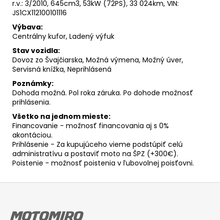
r.v.: 3/2010, 645cm3, 53kW (72PS), 33 024km, VIN:
JS1CX112100101116
Výbava:
Centrálny kufor, Ladený výfuk
Stav vozidla:
Dovoz zo Švajčiarska, Možná výmena, Možný úver,
Servisná knížka, Neprihlásená
Poznámky:
Dohoda možná. Pol roka záruka. Po dohode možnosť
prihlásenia.
Všetko na jednom mieste:
Financovanie - možnosť financovania aj s 0%
akontáciou.
Prihlásenie - Za kupujúceho vieme podstúpiť celú
administratívu a postaviť moto na ŠPZ (+300€).
Poistenie - možnosť poistenia v ľubovolnej poisťovni.
Z
á
p