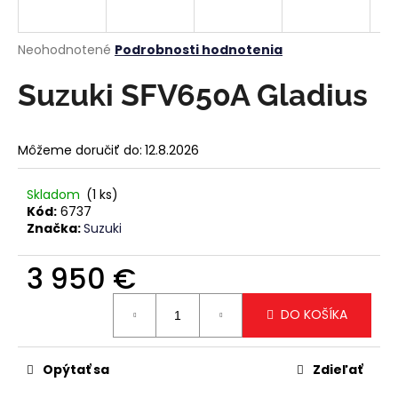
á
j
Priemerné
Neohodnotené
Podrobnosti hodnotenia
s
hodnotenie
produktu
Suzuki SFV650A Gladius
ť
je
?
0,0
z
Môžeme doručiť do:
12.8.2026
5
hviezdičiek.
Skladom
(1 ks)
HĽADAŤ
Kód:
6737
Značka:
Suzuki
3 950 €
O
Jednotková
d
DO KOŠÍKA
cena:
p
o
r
Opýtať sa
Zdieľať
ú