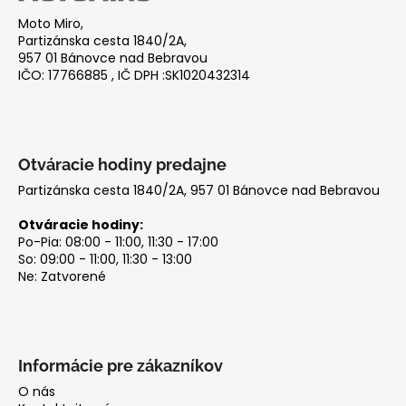
ä
Moto Miro,
t
Partizánska cesta 1840/2A,
i
957 01 Bánovce nad Bebravou
IČO: 17766885 , IČ DPH :SK1020432314
e
Otváracie hodiny predajne
Partizánska cesta 1840/2A, 957 01 Bánovce nad Bebravou
Otváracie hodiny:
Po-Pia: 08:00 - 11:00, 11:30 - 17:00
So: 09:00 - 11:00, 11:30 - 13:00
Ne: Zatvorené
Informácie pre zákazníkov
O nás