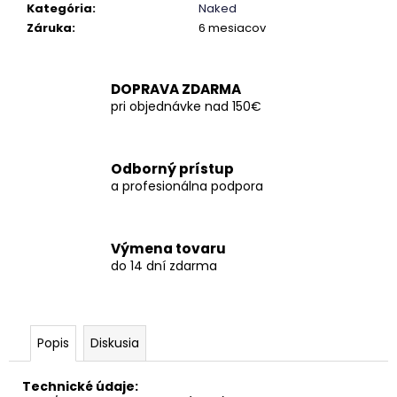
č
Kategória
:
Naked
a
Záruka
:
6 mesiacov
m
e
DOPRAVA ZDARMA
pri objednávke nad 150€
Odborný prístup
a profesionálna podpora
Výmena tovaru
do 14 dní zdarma
Popis
Diskusia
Technické údaje: