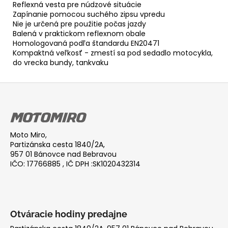
Reflexná vesta pre núdzové situácie
Zapínanie pomocou suchého zipsu vpredu
Nie je určená pre použitie počas jazdy
Balená v praktickom reflexnom obale
Homologovaná podľa štandardu EN20471
Kompaktná veľkosť - zmestí sa pod sedadlo motocykla,
do vrecka bundy, tankvaku
Z
á
p
ä
Moto Miro,
t
Partizánska cesta 1840/2A,
i
957 01 Bánovce nad Bebravou
IČO: 17766885 , IČ DPH :SK1020432314
e
Otváracie hodiny predajne