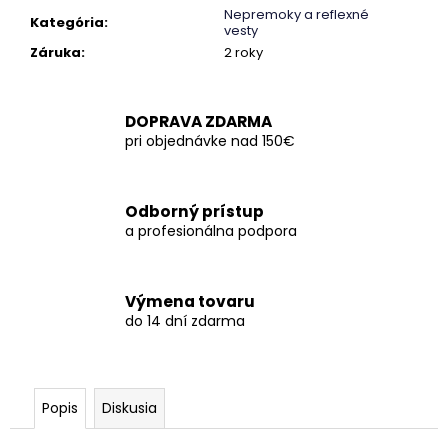
č
Nepremoky a reflexné
Kategória
:
a
vesty
m
Záruka
:
2 roky
e
DOPRAVA ZDARMA
pri objednávke nad 150€
Odborný prístup
a profesionálna podpora
Výmena tovaru
do 14 dní zdarma
Popis
Diskusia