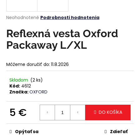
á
j
Priemerné
Neohodnotené
Podrobnosti hodnotenia
s
hodnotenie
produktu
Reflexná vesta Oxford
ť
je
?
0,0
Packaway L/XL
z
5
hviezdičiek.
Môžeme doručiť do:
11.8.2026
HĽADAŤ
Skladom
(2 ks)
Kód:
4612
Značka:
OXFORD
O
d
5 €
DO KOŠÍKA
p
o
Jednotková
cena:
r
Opýtať sa
Zdieľať
ú