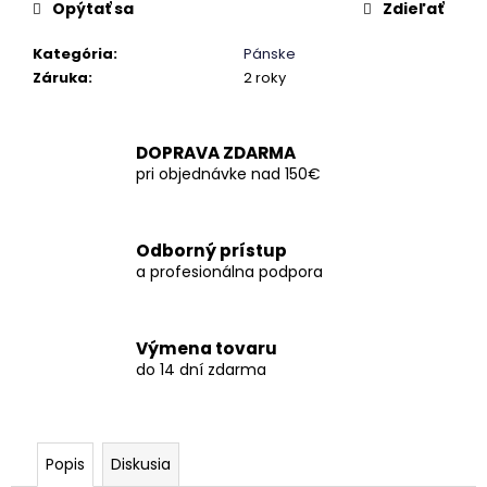
č
Opýtať sa
Zdieľať
a
m
Kategória
:
Pánske
e
Záruka
:
2 roky
DOPRAVA ZDARMA
pri objednávke nad 150€
Odborný prístup
a profesionálna podpora
Výmena tovaru
do 14 dní zdarma
Popis
Diskusia