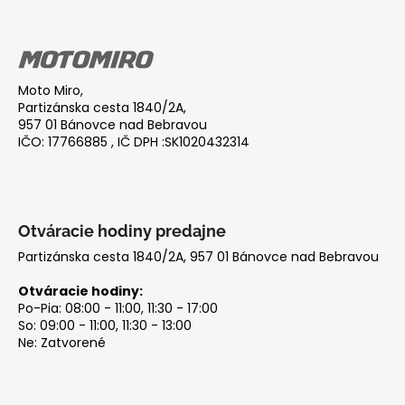
Z
á
p
ä
Moto Miro,
t
Partizánska cesta 1840/2A,
i
957 01 Bánovce nad Bebravou
IČO: 17766885 , IČ DPH :SK1020432314
e
Otváracie hodiny predajne
Partizánska cesta 1840/2A, 957 01 Bánovce nad Bebravou
Otváracie hodiny:
Po-Pia: 08:00 - 11:00, 11:30 - 17:00
So: 09:00 - 11:00, 11:30 - 13:00
Ne: Zatvorené