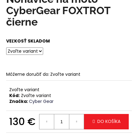
je
á
0,0
CyberGear FOXTROT
z
j
5
čierne
s
hviezdičiek.
ť
?
VEĽKOSŤ SKLADOM
HĽADAŤ
Môžeme doručiť do:
Zvoľte variant
Zvoľte variant
Kód:
Zvoľte variant
O
Značka:
Cyber Gear
d
p
130 €
o
DO KOŠÍKA
r
Jednotková
ú
cena: