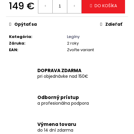
č
149 €
DO KOŠÍKA
a
Jednotková
m
cena:
e
Opýtať sa
Zdieľať
Kategória
:
Legíny
Záruka
:
2 roky
EAN
:
Zvoľte variant
DOPRAVA ZDARMA
pri objednávke nad 150€
Odborný prístup
a profesionálna podpora
Výmena tovaru
do 14 dní zdarma