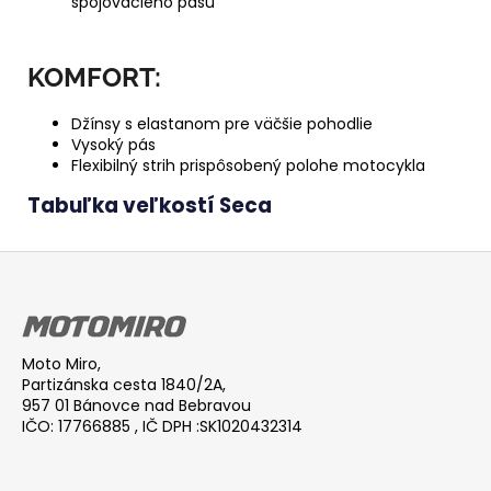
spojovacieho pásu
KOMFORT:
Džínsy s elastanom pre väčšie pohodlie
Vysoký pás
Flexibilný strih prispôsobený polohe motocykla
Tabuľka veľkostí Seca
Z
á
p
ä
Moto Miro,
t
Partizánska cesta 1840/2A,
i
957 01 Bánovce nad Bebravou
IČO: 17766885 , IČ DPH :SK1020432314
e