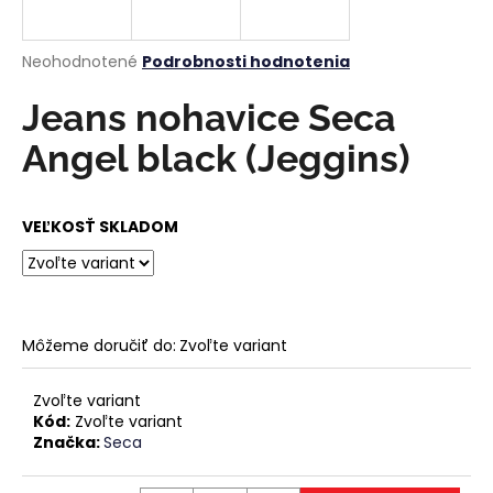
á
j
Priemerné
Neohodnotené
Podrobnosti hodnotenia
s
hodnotenie
produktu
Jeans nohavice Seca
ť
je
?
0,0
Angel black (Jeggins)
z
5
hviezdičiek.
VEĽKOSŤ SKLADOM
HĽADAŤ
Môžeme doručiť do:
Zvoľte variant
O
d
p
Zvoľte variant
Kód:
Zvoľte variant
o
Značka:
Seca
r
ú