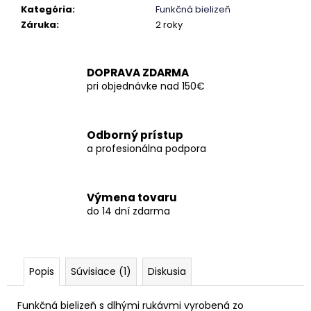
č
Kategória
:
Funkčná bielizeň
a
Záruka
:
2 roky
m
e
DOPRAVA ZDARMA
pri objednávke nad 150€
Odborný prístup
a profesionálna podpora
Výmena tovaru
do 14 dní zdarma
Popis
Súvisiace (1)
Diskusia
Funkčná bielizeň s dlhými rukávmi vyrobená zo