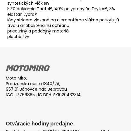
syntetických vlákien
57% polyamid Tactel®, 40% polypropylén Drytex®, 3%
elastan Lycra®
ióny striebra viazané na elementárne vlákna poskytujú
trvalú antibakteriálnu ochranu
priedušný a poddajný materiál
ploché švy
Z
á
p
ä
Moto Miro,
t
Partizánska cesta 1840/2A,
i
957 01 Bánovce nad Bebravou
IČO: 17766885 , IČ DPH :SK1020432314
e
Otváracie hodiny predajne