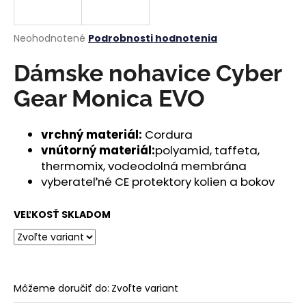
á
j
Priemerné
Neohodnotené
Podrobnosti hodnotenia
s
hodnotenie
produktu
Dámske nohavice Cyber
ť
je
?
0,0
Gear Monica EVO
z
5
hviezdičiek.
vrchný materiál:
Cordura
vnútorný materiál:
polyamid, taffeta,
HĽADAŤ
thermomix, vodeodolná membrána
vyberateľné CE protektory kolien a bokov
VEĽKOSŤ SKLADOM
O
d
p
o
r
Môžeme doručiť do:
Zvoľte variant
ú