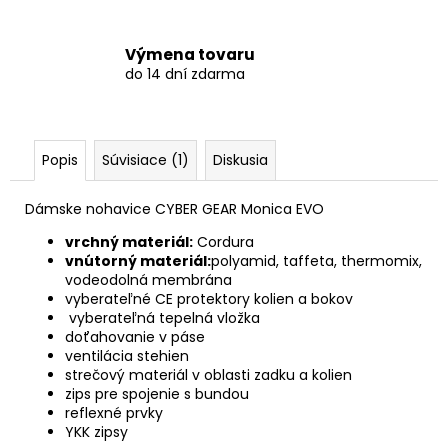
Výmena tovaru
do 14 dní zdarma
Popis
Súvisiace (1)
Diskusia
Dámske nohavice CYBER GEAR Monica EVO
vrchný materiál:
Cordura
vnútorný materiál:
polyamid, taffeta, thermomix,
vodeodolná membrána
vyberateľné CE protektory kolien a bokov
vyberateľná tepelná vložka
doťahovanie v páse
ventilácia stehien
strečový materiál v oblasti zadku a kolien
zips pre spojenie s bundou
reflexné prvky
YKK zipsy