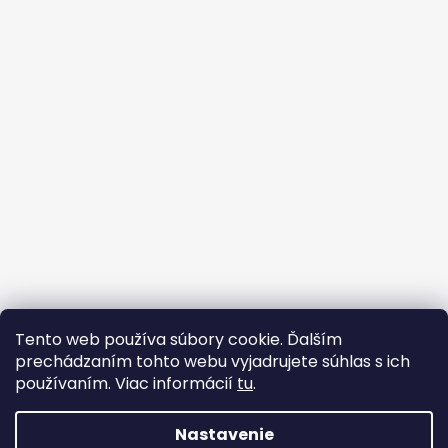
Sledovať na Instagrame
Tento web používa súbory cookie. Ďalším
prechádzaním tohto webu vyjadrujete súhlas s ich
Facebook
používaním. Viac informácií
tu
.
Nastavenie