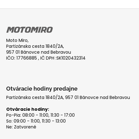
Z
á
p
ä
Moto Miro,
t
Partizánska cesta 1840/2A,
i
957 01 Bánovce nad Bebravou
IČO: 17766885 , IČ DPH :SK1020432314
e
Otváracie hodiny predajne
Partizánska cesta 1840/2A, 957 01 Bánovce nad Bebravou
Otváracie hodiny:
Po-Pia: 08:00 - 11:00, 11:30 - 17:00
So: 09:00 - 11:00, 11:30 - 13:00
Ne: Zatvorené