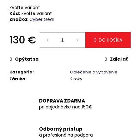
č
a
Zvoľte variant
Kód:
Zvoľte variant
m
Značka:
Cyber Gear
e
130 €
DO KOŠÍKA
Jednotková
cena:
Opýtať sa
Zdieľať
Kategória
:
Oblečenie a vybavenie
Záruka
:
2 roky
DOPRAVA ZDARMA
pri objednávke nad 150€
Odborný prístup
a profesionálna podpora