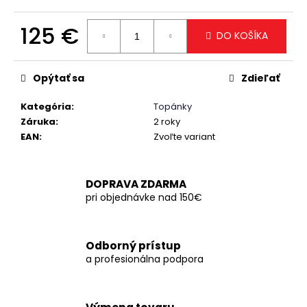
č
a
125 €
m
DO KOŠÍKA
e
Jednotková
cena:
Opýtať sa
Zdieľať
Kategória
:
Topánky
Záruka
:
2 roky
EAN
:
Zvoľte variant
DOPRAVA ZDARMA
pri objednávke nad 150€
Odborný prístup
a profesionálna podpora