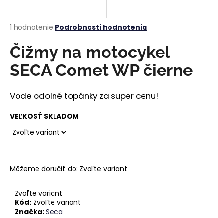
á
j
Priemerné
1 hodnotenie
Podrobnosti hodnotenia
s
hodnotenie
produktu
Čižmy na motocykel
ť
je
?
5,0
SECA Comet WP čierne
z
5
hviezdičiek.
Vode odolné topánky za super cenu!
HĽADAŤ
VEĽKOSŤ SKLADOM
O
d
Môžeme doručiť do:
Zvoľte variant
p
o
Zvoľte variant
r
Kód:
Zvoľte variant
ú
Značka:
Seca