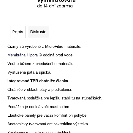
Výmena tovaru
do 14 dní zdarma
Popis
Diskusia
Čižmy sú vyrobené z MicroFibre materiálu.
Membrána
Hipora
® odolná proti vode.
Vnútro čižiem z priedušného materiálu.
Vystužená päta a špička.
Integrované TPR chrániče členka.
Chrániče v oblasti päty a predkolenia.
Tvarovaná podrážka pre lepšiu stabilitu na stúpačkách.
Podrážka je odolná voči mastnotám.
Elastické panely pre väčší komfort pri pohybe.
Anatomicky tvarovaná antibakteriálna výstelka.
Zosilnenie v mieste riadenia rýchlosti.