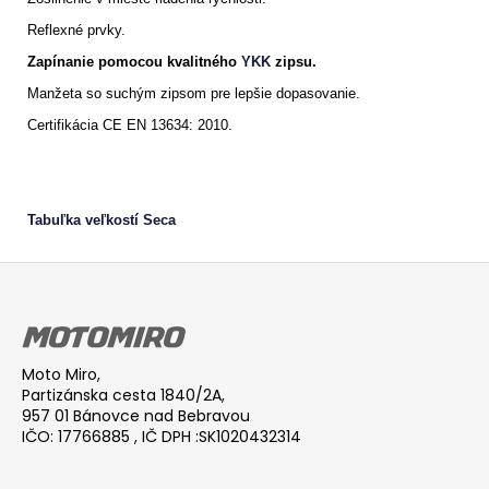
Reflexné prvky.
Zapínanie pomocou kvalitného
YKK
zipsu.
Manžeta so suchým zipsom pre lepšie dopasovanie.
Certifikácia CE EN 13634: 2010.
Tabuľka veľkostí Seca
Z
á
p
ä
Moto Miro,
t
Partizánska cesta 1840/2A,
i
957 01 Bánovce nad Bebravou
IČO: 17766885 , IČ DPH :SK1020432314
e