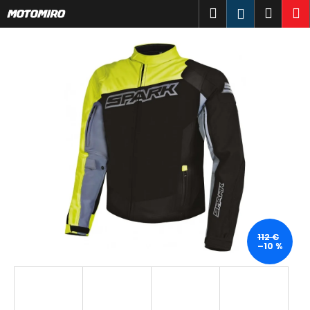
K
Prejsť
Hľadať
Náku
M
Prihlásen
na
o
obsah
Späť
Späť
košík
š
í
Č
k
o
p
o
t
r
e
b
u
j
112 €
–10 %
e
t
e
n