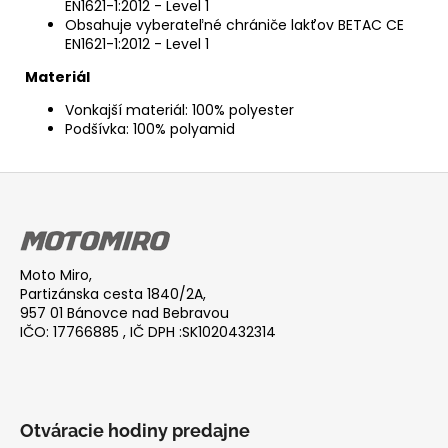
EN1621-1:2012 - Level 1
Obsahuje vyberateľné chrániče lakťov BETAC CE
EN1621-1:2012 - Level 1
Materiál
Vonkajší materiál: 100% polyester
Podšívka: 100% polyamid
Z
á
p
ä
Moto Miro,
t
Partizánska cesta 1840/2A,
i
957 01 Bánovce nad Bebravou
IČO: 17766885 , IČ DPH :SK1020432314
e
Otváracie hodiny predajne