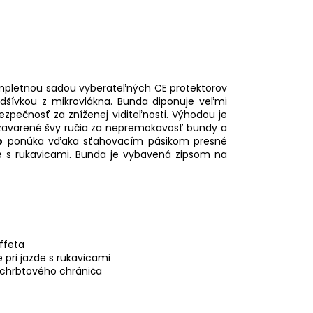
ompletnou sadou vyberateľných CE protektorov
dšívkou z mikrovlákna. Bunda diponuje veľmi
pečnosť za zníženej viditeľnosti. Výhodou je
 zavarené švy ručia za nepremokavosť bundy a
o
ponúka vďaka sťahovacím pásikom presné
e s rukavicami. Bunda je vybavená zipsom na
affeta
pri jazde s rukavicami
 chrbtového chrániča