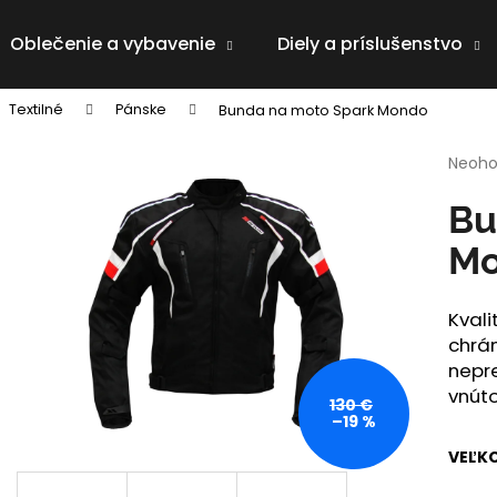
Oblečenie a vybavenie
Diely a príslušenstvo
Textilné
Pánske
Bunda na moto Spark Mondo
Čo potrebujete nájsť?
Priem
Neoho
hodno
produ
HĽADAŤ
Bu
je
0,0
M
z
5
Odporúčame
hviezd
Kval
chrán
nepre
vnúto
130 €
–19 %
VEĽK