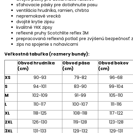
sťahovacie pásky pre dotiahnutie pasu
ventilácia hrudníka, ramien, chrbta
nepremokavé vrecká
dvojité krytie zipsu
kvalitné YKK zipsy
reflexné pruhy Scotchlite reflex 3M
prepracovaná reflexná potlač pre zvýšenú bezpečnosť za
zips na spojenie s nohavicami
Veľkostná tabuľka (rozmery bundy):
Obvod hrudníka
Obvod pása
Obvod bokov
(cm)
(cm)
(cm)
XS
90-93
79-82
96-68
S
94-101
83-90
99-104
M
102-109
91-99
105-110
L
110-117
100-107
111-116
XL
118-125
108-118
117-122
2XL
126-130
119-128
123-128
3XL
131-133
129-132
129-131