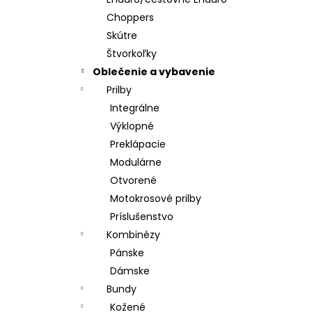
Choppers
Skútre
Štvorkoľky
Oblečenie a vybavenie
Prilby
Integrálne
Výklopné
Preklápacie
Modulárne
Otvorené
Motokrosové prilby
Príslušenstvo
Kombinézy
Pánske
Dámske
Bundy
Kožené