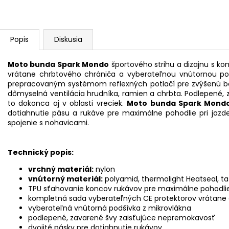
Popis
Diskusia
Moto bunda Spark Mondo
športového strihu a dizajnu s k
vrátane chrbtového chrániča a vyberateľnou vnútornou po
prepracovaným systémom reflexných potlačí pre zvýšenú bez
dômyselná ventilácia hrudníka, ramien a chrbta. Podlepené,
to dokonca aj v oblasti vreciek.
Moto bunda Spark Mond
dotiahnutie pásu a rukáve pre maximálne pohodlie pri jazd
spojenie s nohavicami.
Technický popis:
vrchný materiál:
nylon
vnútorný materiál:
polyamid, thermolight Heatseal, t
TPU sťahovanie koncov rukávov pre maximálne pohodlie 
kompletná sada vyberateľných CE protektorov vrátane
vyberateľná vnútorná podšívka z mikrovlákna
podlepené, zavarené švy zaisťujúce nepremokavosť
dvojité pásky pre dotiahnutie rukávov