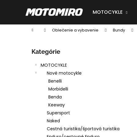
K
Prejsť
na
o
MOTOCYKLE
obsah
Späť
Späť
š
do
do
í
Domov
Oblečenie a vybavenie
Bundy
obchodu
obchodu
k
B
o
Preskočiť
Kategórie
č
kategórie
n
MOTOCYKLE
ý
Nové motocykle
p
Benelli
a
Morbidelli
n
Benda
e
Keeway
l
Supersport
Naked
Cestná turistika/športová turistika
Enduro/cestovné Enduro