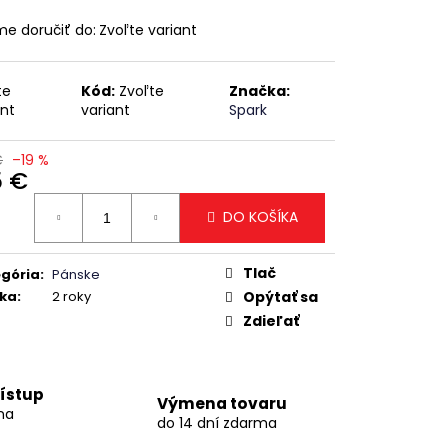
e doručiť do:
Zvoľte variant
te
Kód:
Zvoľte
Značka:
ant
variant
Spark
€
–19 %
5 €
otková
DO KOŠÍKA
:
Tlač
gória
:
Pánske
ka
:
2 roky
Opýtať sa
Zdieľať
ístup
Výmena tovaru
na
do 14 dní zdarma