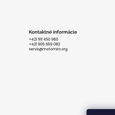
e
Kontaktné informácie
+421 911 450 960
+421 905 659 082
servis@motomiro.org