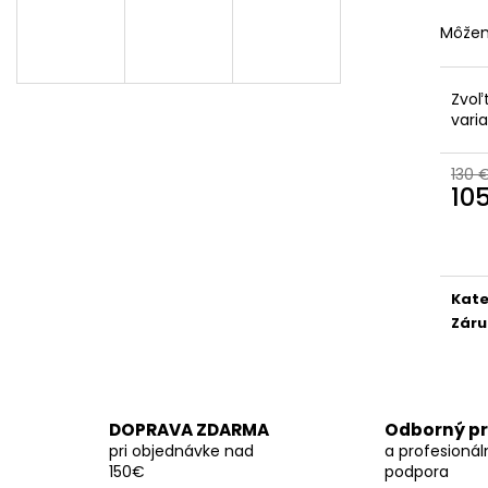
Môžem
Zvoľ
vari
130 
10
Jedn
cena
Kate
Záru
DOPRAVA ZDARMA
Odborný pr
pri objednávke nad
a profesionál
150€
podpora