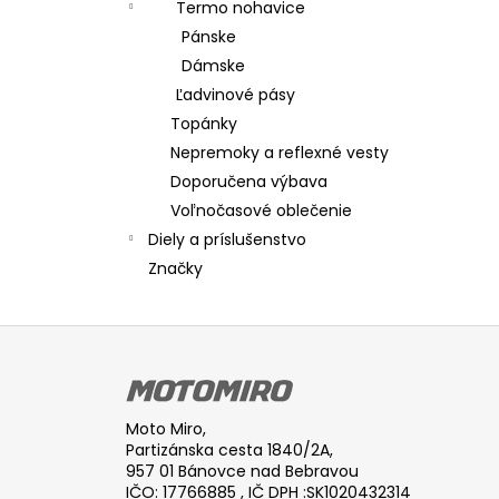
Termo nohavice
Pánske
Dámske
Ľadvinové pásy
Topánky
Nepremoky a reflexné vesty
Doporučena výbava
Voľnočasové oblečenie
Diely a príslušenstvo
Značky
Z
á
p
ä
Moto Miro,
t
Partizánska cesta 1840/2A,
957 01 Bánovce nad Bebravou
i
IČO: 17766885 , IČ DPH :SK1020432314