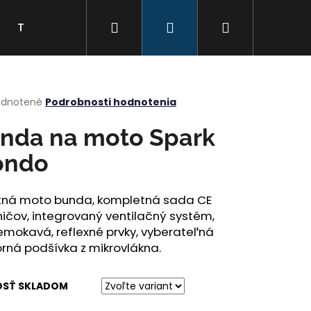
Hľadať
Prihlásenie
Nákupný
Tabuľka veľkostí
Kontakty
Značky
košík
erné
dnotené
Podrobnosti hodnotenia
tenie
ktu
nda na moto Spark
ondo
ičiek.
itná moto bunda, kompletná sada CE
ičov, integrovaný ventilačný systém,
mokavá, reflexné prvky, vyberateľná
rná podšívka z mikrovlákna.
OSŤ SKLADOM