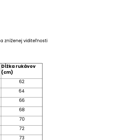
 zníženej viditeľnosti
Dĺžka rukávov
(cm)
62
64
66
68
70
72
73