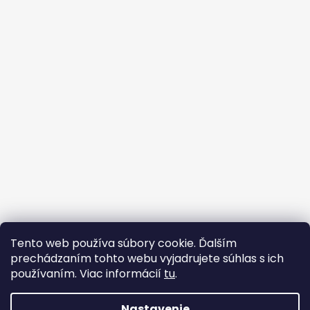
Sledovať na Instagrame
Tento web používa súbory cookie. Ďalším
prechádzaním tohto webu vyjadrujete súhlas s ich
Facebook
používaním. Viac informácií
tu
.
Nastavenie