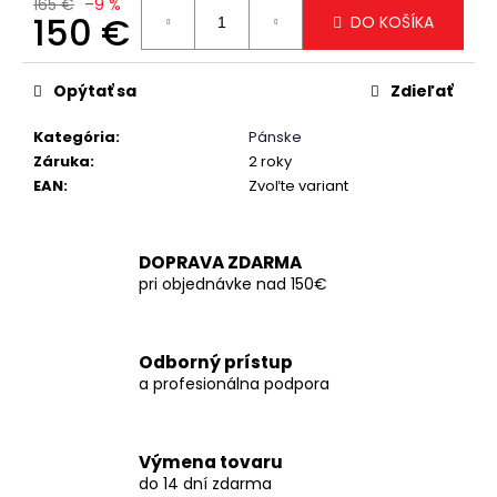
č
165 €
–9 %
150 €
DO KOŠÍKA
a
m
Jednotková
e
cena:
Opýtať sa
Zdieľať
Kategória
:
Pánske
Záruka
:
2 roky
EAN
:
Zvoľte variant
DOPRAVA ZDARMA
pri objednávke nad 150€
Odborný prístup
a profesionálna podpora
Výmena tovaru
do 14 dní zdarma