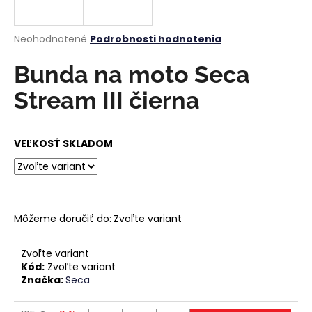
á
j
Priemerné
Neohodnotené
Podrobnosti hodnotenia
s
hodnotenie
produktu
Bunda na moto Seca
ť
je
?
0,0
Stream III čierna
z
5
hviezdičiek.
VEĽKOSŤ SKLADOM
HĽADAŤ
Môžeme doručiť do:
Zvoľte variant
O
d
p
Zvoľte variant
Kód:
Zvoľte variant
o
Značka:
Seca
r
ú