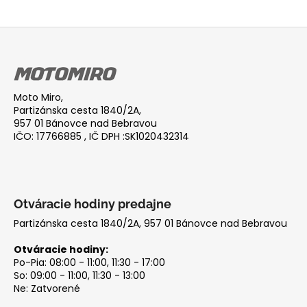
Z
á
p
ä
Moto Miro,
t
Partizánska cesta 1840/2A,
i
957 01 Bánovce nad Bebravou
IČO: 17766885 , IČ DPH :SK1020432314
e
Otváracie hodiny predajne
Partizánska cesta 1840/2A, 957 01 Bánovce nad Bebravou
Otváracie hodiny:
Po-Pia: 08:00 - 11:00, 11:30 - 17:00
So: 09:00 - 11:00, 11:30 - 13:00
Ne: Zatvorené