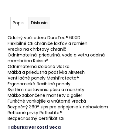
Popis
Diskusia
Odolný voči oderu DuraTec® 600D
Flexibilné CE chrániče lakťov a ramien
Vrecko na chrbtový chránič
Odnímateľná, priedušná, vode a vetru odolná
membrána Reissa®
Odnímateľná izolačná vložka
Mäkká a priedušná podšívka AirMesh
Ventilačné panely MeshProtecto®
Ergonomické flexibilné panely
Systém nastavenia pásu a manžety
Mäkko zakončené manžety a golier
Funkčné vonkajšie a vnútorné vrecká
Bezpečný 360° zips pre pripojenie k nohaviciam
Reflexné prvky ReflexLite®
Bezpečnostný certifikát CE
Tabuľka veľkostí Seca