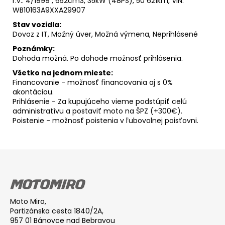
r.v.: 4/1999 , 652cm3, 35kW (48PS), 50 621km, VIN:
WB10163A9XXA29907
Stav vozidla:
Dovoz z IT, Možný úver, Možná výmena, Neprihlásené
Poznámky:
Dohoda možná. Po dohode možnosť prihlásenia.
Všetko na jednom mieste:
Financovanie - možnosť financovania aj s 0%
akontáciou.
Prihlásenie - Za kupujúceho vieme podstúpiť celú
administratívu a postaviť moto na ŠPZ (+300€).
Poistenie - možnosť poistenia v ľubovolnej poisťovni.
Z
á
p
ä
Moto Miro,
t
Partizánska cesta 1840/2A,
i
957 01 Bánovce nad Bebravou