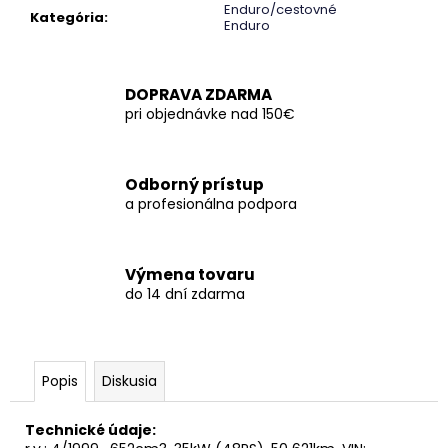
č
Enduro/cestovné
Kategória
:
a
Enduro
m
e
DOPRAVA ZDARMA
pri objednávke nad 150€
Odborný prístup
a profesionálna podpora
Výmena tovaru
do 14 dní zdarma
Popis
Diskusia
Technické údaje: