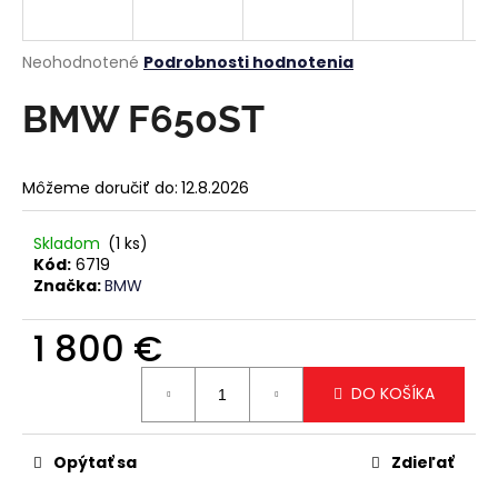
á
j
Priemerné
Neohodnotené
Podrobnosti hodnotenia
s
hodnotenie
produktu
BMW F650ST
ť
je
?
0,0
z
Môžeme doručiť do:
12.8.2026
5
hviezdičiek.
Skladom
(1 ks)
HĽADAŤ
Kód:
6719
Značka:
BMW
1 800 €
O
Jednotková
d
DO KOŠÍKA
cena:
p
o
r
Opýtať sa
Zdieľať
ú