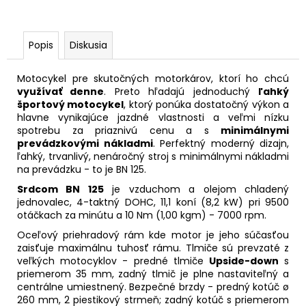
Popis
Diskusia
Motocykel pre skutočných motorkárov, ktorí ho chcú
využívať denne
. Preto hľadajú jednoduchý
ľahký
športový motocykel
, ktorý ponúka dostatočný výkon a
hlavne vynikajúce jazdné vlastnosti a veľmi nízku
spotrebu za priaznivú cenu a s
minimálnymi
prevádzkovými nákladmi
. Perfektný moderný dizajn,
ľahký, trvanlivý, nenáročný stroj s minimálnymi nákladmi
na prevádzku - to je BN 125.
Srdcom BN 125
je vzduchom a olejom chladený
jednovalec, 4-taktný DOHC, 11,1 koní (8,2 kW) pri 9500
otáčkach za minútu a 10 Nm (1,00 kgm) - 7000 rpm.
Oceľový priehradový rám kde motor je jeho súčasťou
zaisťuje maximálnu tuhosť rámu. Tlmiče sú prevzaté z
veľkých motocyklov - predné tlmiče
Upside-down
s
priemerom 35 mm, zadný tlmič je plne nastaviteľný a
centrálne umiestnený. Bezpečné brzdy - predný kotúč ø
260 mm, 2 piestikový strmeň; zadný kotúč s priemerom