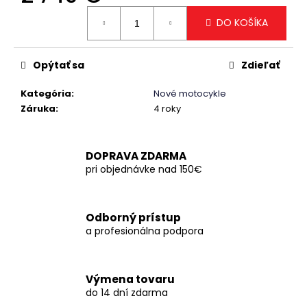
č
Jednotková
a
DO KOŠÍKA
cena:
m
e
Opýtať sa
Zdieľať
Kategória
:
Nové motocykle
Záruka
:
4 roky
DOPRAVA ZDARMA
pri objednávke nad 150€
Odborný prístup
a profesionálna podpora
Výmena tovaru
do 14 dní zdarma