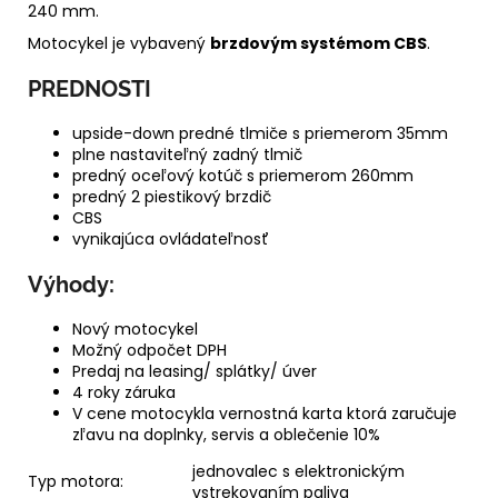
240 mm.
Motocykel je vybavený
brzdovým systémom CBS
.
PREDNOSTI
upside-down predné tlmiče s priemerom 35mm
plne nastaviteľný zadný tlmič
predný oceľový kotúč s priemerom 260mm
predný 2 piestikový brzdič
CBS
vynikajúca ovládateľnosť
Výhody:
Nový motocykel
Možný odpočet DPH
Predaj na leasing/ splátky/ úver
4 roky záruka
V cene motocykla vernostná karta ktorá zaručuje
zľavu na doplnky, servis a oblečenie 10%
jednovalec s elektronickým
Typ motora:
vstrekovaním paliva