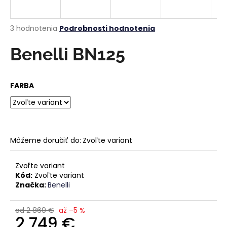
á
j
Priemerné
3 hodnotenia
Podrobnosti hodnotenia
s
hodnotenie
produktu
Benelli BN125
ť
je
?
4,3
z
FARBA
5
hviezdičiek.
HĽADAŤ
Môžeme doručiť do:
Zvoľte variant
O
Zvoľte variant
d
Kód:
Zvoľte variant
p
Značka:
Benelli
o
r
od 2 869 €
až –5 %
ú
2 749 €