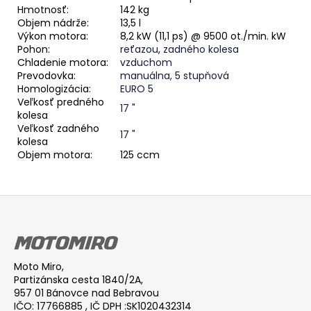
Hmotnosť:
142 kg
Objem nádrže:
13,5 l
Výkon motora:
8,2 kW (11,1 ps) @ 9500 ot./min. kW
Pohon:
reťazou
,
zadného kolesa
Chladenie motora:
vzduchom
Prevodovka:
manuálna, 5 stupňová
Homologizácia:
EURO 5
Veľkosť predného
17 "
kolesa
Veľkosť zadného
17 "
kolesa
Objem motora:
125 ccm
Z
á
p
ä
Moto Miro,
t
Partizánska cesta 1840/2A,
i
957 01 Bánovce nad Bebravou
IČO: 17766885 , IČ DPH :SK1020432314